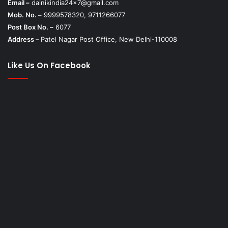
Email –
dainikindia24x7@gmail.com
Mob. No. –
9999578320, 9711266077
Post Box No. –
6077
Address –
Patel Nagar Post Office, New Delhi-110008
Like Us On Facebook