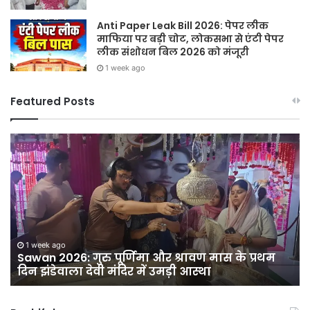
Anti Paper Leak Bill 2026: पेपर लीक
माफिया पर बड़ी चोट, लोकसभा से एंटी पेपर
लीक संशोधन बिल 2026 को मंजूरी
1 week ago
Featured Posts
Sawan
हर
2026:
घर
गुरु
तिर
पूर्णिमा
हर
और
दु
श्रावण
तिर
मास
12
ी
के
अग
1 week ago
Sawan 2026: गुरु पूर्णिमा और श्रावण मास के प्रथम
प्रथम
को
दिन झंडेवाला देवी मंदिर में उमड़ी आस्था
दिन
सद
झंडेवाला
बा
देवी
में