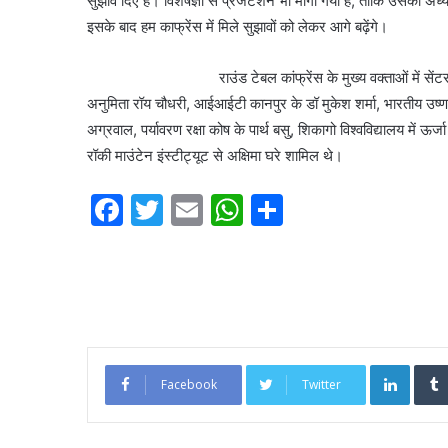
सुझाव दिए हैं। विशेषज्ञों से प्रजेंटेशन भी मांगा गया है, ताकि उसक
इसके बाद हम काफ्रेंस में मिले सुझावों को लेकर आगे बढ़ेंगे।
बंजारा
समाज
की
राउंड टेबल कांफ्रेंस के मुख्य वक्ताओं में सेंटर फॉर साइं
एकता
अनुमिता रॉय चौधरी, आईआईटी कानपुर के डॉ मुकेश शर्मा, भारतीय उष्
का
अग्रवाल, पर्यावरण रक्षा कोष के पार्थ बसु, शिकागो विश्वविद्यालय में ऊर्
महाकुंभ
2 weeks ago
रॉकी माउंटेन इंस्टीट्यूट से अक्षिमा घरे शामिल थे।
बना
बंजारा समाज की एकता का
दिल्ली,
बना दिल्ली, संकल्प यात्रा 
संकल्प
F
T
E
W
S
समापन
यात्रा
a
w
m
h
h
का
भव्य
c
itt
ai
at
ar
समापन
e
er
l
s
e
b
A
o
p
Linked
Facebook
Twitter
o
p
k