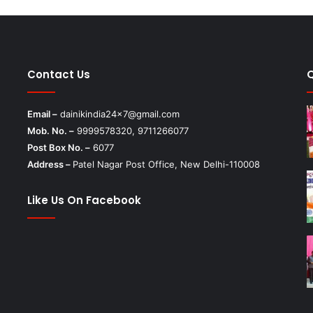
Contact Us
Email –
dainikindia24x7@gmail.com
Mob. No. –
9999578320, 9711266077
Post Box No. –
6077
Address –
Patel Nagar Post Office, New Delhi-110008
Like Us On Facebook