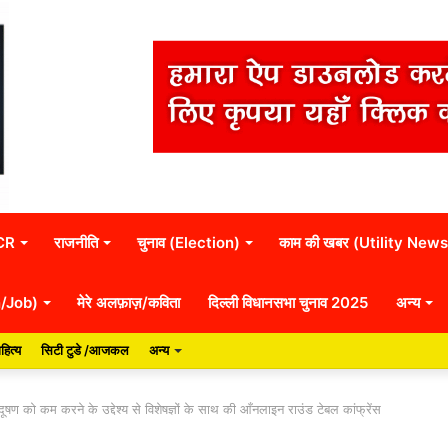
NCR
राजनीति
चुनाव (Election)
काम की खबर (Utility News
n/Job)
मेरे अलफ़ाज़/कविता
दिल्ली विधानसभा चुनाव 2025
अन्य
हित्य
सिटी टुडे /आजकल
अन्य
 प्रदूषण को कम करने के उद्देश्य से विशेषज्ञों के साथ की आँनलाइन राउंड टेबल कांफ्रेंस