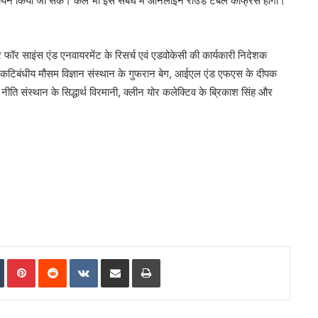
ा अध्ययन किया जा सके। कल भी इस संबंध में आँनलाइन राउंड टेबल काफ्रेंस होगी।
भारत
छोड़ो
आंदोलन
स एंड एनवायरमेंट के रिसर्च एवं एडवोकेसी की कार्यकारी निदेशक
की
णकटिबंधीय मौसम विज्ञान संस्थान के गुफरान बेग, आईएल एंड एफएस के दीपक
नायिका
जा नीति संस्थान के सिद्धार्थ विरमानी, क्लीन योर कलेक्टिव के ब्रिकाश सिंह और
अरुणा
आसफ
 महाकुंभ
अली
1 week ago
का भव्य
भारत छोड़ो आंदोलन की नायिका अरुणा
को
आसफ अली को दिल्ली कांग्रेस का नमन
दिल्ली
कांग्रेस
का
नमन
In
Tumblr
Pinterest
Reddit
VKontakte
Share via Email
Print