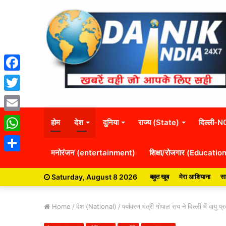
Facebook
Twitter
Email
होम
देश
दुनिया
राज्य (State)
दिल्ली-
WhatsApp
मनोरंजन (entertainment)
शिक्षा/रोजगार (Educatio
Share
Saturday, August 8 2026
बहुत खूब
मेरा आशियाना
सा
Home
/
देश (National)
/
पर्यावरण मंत्री गोपाल राय ने दिल्ली में वायु