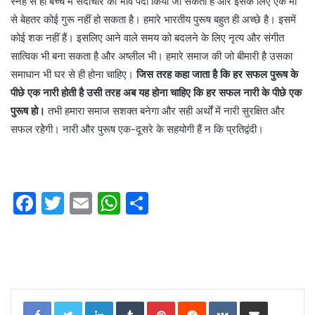
स्नेह से ही बच्चे में सदाचार का भाव पैदा किया जा सकता है और इसके लिए एक मां
से बेहतर कोई गुरू नहीं हो सकता है। हमारे भारतीय पुरूष बहुत ही अच्छे है। इसमें
कोई शक नहीं हैं। इसलिए आने वाले समय को बदलने के लिए नृत्य और संगीत
सात्विक भी बना सकता है और अष्लील भी। हमारे समाज की जो बीमारी है उसका
समाधान भी घर से ही होना चाहिए।
जिस तरह कहा जाता है कि हर सफल पुरूष के
पीछे एक नारी होती है उसी तरह अब यह होना चाहिए कि हर सफल नारी के पीछे एक
पुरूष हो।
तभी हमारा समाज सशक्त बनेगा और सही अर्थों में नारी सुरक्षित और
सफल रहेेगी। नारी और पुरूष एक-दूसरे के सहयोगी हैं न कि प्रतिद्वंदी।
F
T
E
W
S
a
w
m
h
h
c
itt
ai
at
ar
e
er
l
s
e
b
A
LinkedIn
Tumblr
Pinterest
Reddit
VKontakte
Share via Email