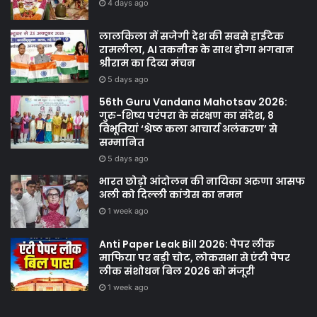
4 days ago
लालकिला में सजेगी देश की सबसे हाईटेक
रामलीला, AI तकनीक के साथ होगा भगवान
श्रीराम का दिव्य मंचन
5 days ago
56th Guru Vandana Mahotsav 2026:
गुरु-शिष्य परंपरा के संरक्षण का संदेश, 8
विभूतियां ‘श्रेष्ठ कला आचार्य अलंकरण’ से
सम्मानित
5 days ago
भारत छोड़ो आंदोलन की नायिका अरुणा आसफ
अली को दिल्ली कांग्रेस का नमन
1 week ago
Anti Paper Leak Bill 2026: पेपर लीक
माफिया पर बड़ी चोट, लोकसभा से एंटी पेपर
लीक संशोधन बिल 2026 को मंजूरी
1 week ago