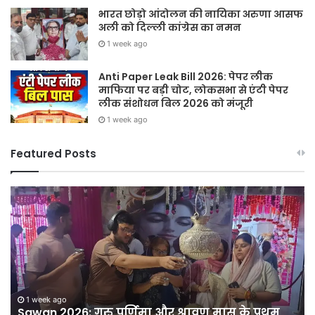
भारत छोड़ो आंदोलन की नायिका अरुणा आसफ
अली को दिल्ली कांग्रेस का नमन
1 week ago
Anti Paper Leak Bill 2026: पेपर लीक
माफिया पर बड़ी चोट, लोकसभा से एंटी पेपर
लीक संशोधन बिल 2026 को मंजूरी
1 week ago
Featured Posts
Sawan
हर
2026:
घर
गुरु
तिर
पूर्णिमा
हर
और
दु
श्रावण
तिर
मास
12
ी
के
अग
1 week ago
Sawan 2026: गुरु पूर्णिमा और श्रावण मास के प्रथम
प्रथम
को