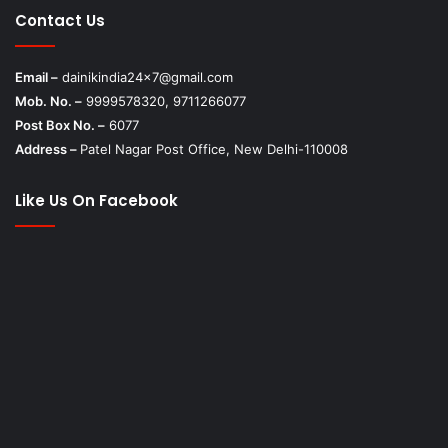
Contact Us
Email –
dainikindia24x7@gmail.com
Mob. No. –
9999578320, 9711266077
Post Box No. –
6077
Address –
Patel Nagar Post Office, New Delhi-110008
Like Us On Facebook