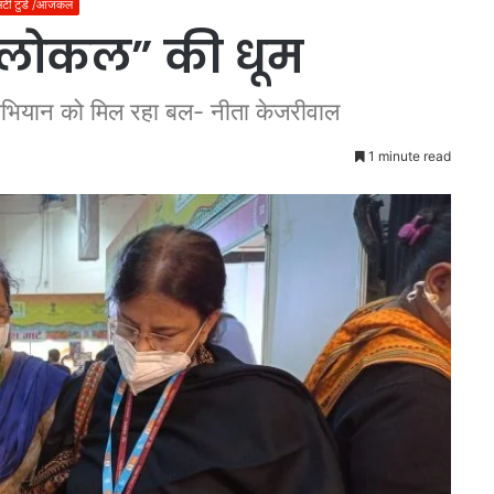
िटी टुडे /आजकल
र लोकल” की धूम
ियान को मिल रहा बल- नीता केजरीवाल
1 minute read