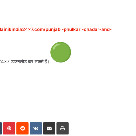
/dainikindia24x7.com/punjabi-phulkari-chadar-and-
dia24x7 डाउनलोड कर सकते
हैं।
In
Tumblr
Pinterest
Reddit
VKontakte
Share via Email
Print