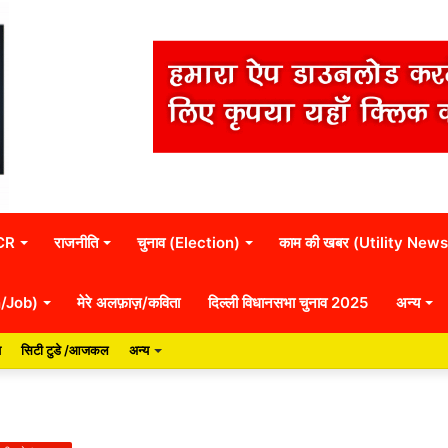
NCR
राजनीति
चुनाव (Election)
काम की खबर (Utility News
n/Job)
मेरे अलफ़ाज़/कविता
दिल्ली विधानसभा चुनाव 2025
अन्य
य
सिटी टुडे /आजकल
अन्य