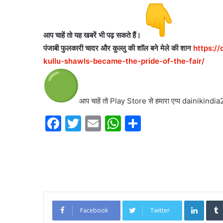
आप चाहें तो यह खबरें भी पढ़ सकते हैं।
पंजाबी फुलकारी चादर
और कुल्लु की शॉल बने मेले की शान
https:/
kullu-shawls-became-the-pride-of-the-fair/
आप चाहें तो Play Store से हमारा एप्प dainikin
F
T
E
W
S
a
w
m
h
h
c
itt
ai
at
ar
e
er
l
s
e
b
A
o
p
Linked
Facebook
Twitter
o
p