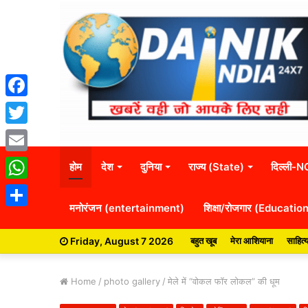
Facebook
Twitter
Email
होम
देश
दुनिया
राज्य (State)
दिल्ली-
WhatsApp
मनोरंजन (entertainment)
शिक्षा/रोजगार (Educatio
Share
Friday, August 7 2026
बहुत खूब
मेरा आशियाना
साहित्
Home
/
photo gallery
/
मेले में “वोकल फॉर लोकल” की धूम