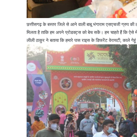
भारत
छोड़ो
आंदोलन
छत्तीसगढ़ के बस्तर जिले से आने वाली बाबू भंगाराम एसएचजी ग्रुप की 
की
मिलता है ताकि हम अपने प्रोडक्ट्स को बेच सकें। हम चाहते हैं कि ऐसे 
नायिका
लीली ठाकुर ने बताया कि हमारे पास राइस के डिफरेंट वेरायटी, काले गे
अरुणा
आसफ
 की एकता का महाकुंभ
अली
1 week ago
ंकल्प यात्रा का भव्य
भारत छोड़ो आंदोलन की न
को
आसफ अली को दिल्ली कांग
दिल्ली
कांग्रेस
का
नमन