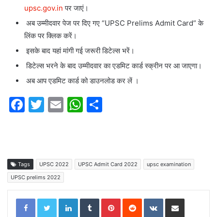
upsc.gov.in
पर जाएं।
अब उम्मीदवार पेज पर दिए गए “UPSC Prelims Admit Card” के
लिंक पर क्लिक करें।
इसके बाद यहां मांगी गई जरूरी डिटेल्स भरें।
डिटेल्स भरने के बाद उम्मीदवार का एडमिट कार्ड स्क्रीन पर आ जाएगा।
अब आप एडमिट कार्ड को डाउनलोड कर लें ।
F
T
E
W
S
a
w
m
h
h
c
itt
ai
at
ar
e
er
l
s
e
b
A
Tags
UPSC 2022
UPSC Admit Card 2022
upsc examination
o
p
UPSC prelims 2022
o
p
LinkedIn
Tumblr
Pinterest
Reddit
VKontakte
Share via Email
k