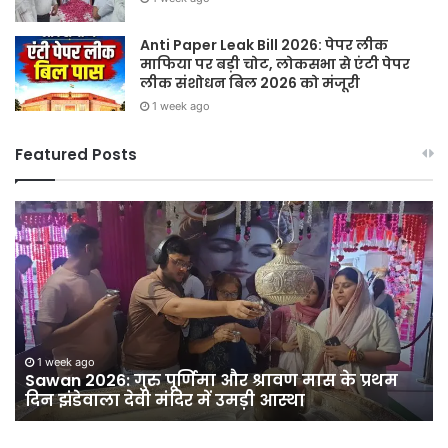
Anti Paper Leak Bill 2026: पेपर लीक
माफिया पर बड़ी चोट, लोकसभा से एंटी पेपर
लीक संशोधन बिल 2026 को मंजूरी
1 week ago
Featured Posts
Sawan
हर
2026:
घर
गुरु
तिर
पूर्णिमा
हर
और
दु
श्रावण
तिर
मास
12
ी
के
अग
1 week ago
Sawan 2026: गुरु पूर्णिमा और श्रावण मास के प्रथम
प्रथम
को
दिन झंडेवाला देवी मंदिर में उमड़ी आस्था
दिन
सद
झंडेवाला
बा
देवी
में