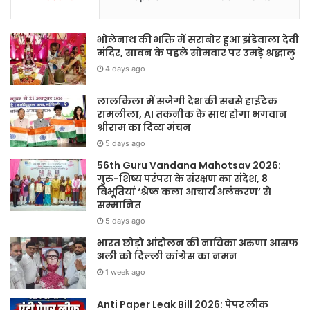
भोलेनाथ की भक्ति में सराबोर हुआ झंडेवाला देवी
मंदिर, सावन के पहले सोमवार पर उमड़े श्रद्धालु
4 days ago
लालकिला में सजेगी देश की सबसे हाईटेक
रामलीला, AI तकनीक के साथ होगा भगवान
श्रीराम का दिव्य मंचन
5 days ago
56th Guru Vandana Mahotsav 2026:
गुरु-शिष्य परंपरा के संरक्षण का संदेश, 8
विभूतियां ‘श्रेष्ठ कला आचार्य अलंकरण’ से
सम्मानित
5 days ago
भारत छोड़ो आंदोलन की नायिका अरुणा आसफ
अली को दिल्ली कांग्रेस का नमन
1 week ago
Anti Paper Leak Bill 2026: पेपर लीक