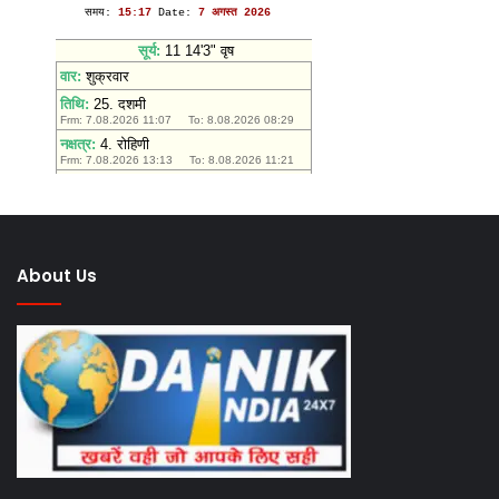
उमड़ी
तिर
आस्था
यात
About Us