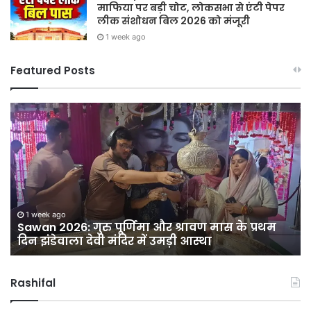
माफिया पर बड़ी चोट, लोकसभा से एंटी पेपर
लीक संशोधन बिल 2026 को मंजूरी
1 week ago
Featured Posts
Sawan
हर
2026:
घर
गुरु
तिर
पूर्णिमा
हर
और
दु
श्रावण
तिर
मास
12
ी
के
अग
1 week ago
Sawan 2026: गुरु पूर्णिमा और श्रावण मास के प्रथम
प्रथम
को
दिन झंडेवाला देवी मंदिर में उमड़ी आस्था
दिन
सद
झंडेवाला
बा
देवी
में
Rashifal
मंदिर
नि
में
भव्