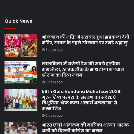
Quick News
भोलेनाथ की भक्ति में सराबोर हुआ झंडेवाला देवी
मंदिर, सावन के पहले सोमवार पर उमड़े श्रद्धालु
5 days ago
लालकिला में सजेगी देश की सबसे हाईटेक
रामलीला, AI तकनीक के साथ होगा भगवान
श्रीराम का दिव्य मंचन
6 days ago
56th Guru Vandana Mahotsav 2026:
गुरु-शिष्य परंपरा के संरक्षण का संदेश, 8
विभूतियां ‘श्रेष्ठ कला आचार्य अलंकरण’ से
सम्मानित
6 days ago
भारत छोड़ो आंदोलन की नायिका अरुणा आसफ
अली को दिल्ली कांग्रेस का नमन