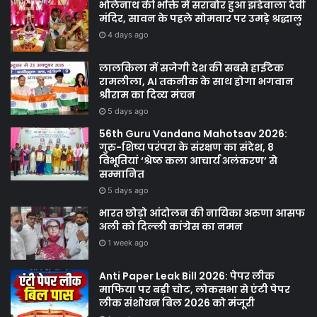
भोलेनाथ की भक्ति में सराबोर हुआ झंडेवाला देवी
मंदिर, सावन के पहले सोमवार पर उमड़े श्रद्धालु
4 days ago
लालकिला में सजेगी देश की सबसे हाईटेक
रामलीला, AI तकनीक के साथ होगा भगवान
श्रीराम का दिव्य मंचन
5 days ago
56th Guru Vandana Mahotsav 2026:
गुरु-शिष्य परंपरा के संरक्षण का संदेश, 8
विभूतियां ‘श्रेष्ठ कला आचार्य अलंकरण’ से
सम्मानित
5 days ago
भारत छोड़ो आंदोलन की नायिका अरुणा आसफ
अली को दिल्ली कांग्रेस का नमन
1 week ago
Anti Paper Leak Bill 2026: पेपर लीक
माफिया पर बड़ी चोट, लोकसभा से एंटी पेपर
लीक संशोधन बिल 2026 को मंजूरी