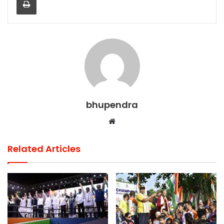
k
bhupendra
Website
Related Articles