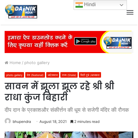
Hindi
M
Home
/
photo gallery
photo gallery
देश (National)
धर्म/समाज
राज्य (State)
सिटी टुडे /आजकल
सावन में झूला झूल रहे श्री श्री
राधा कुंज बिहारी
दीप दान के प्रकाशऔर संकीर्त्तन की धूम से सजेगी मंदिर की रौनक
bhupendra
August 18, 2021
2 minutes read