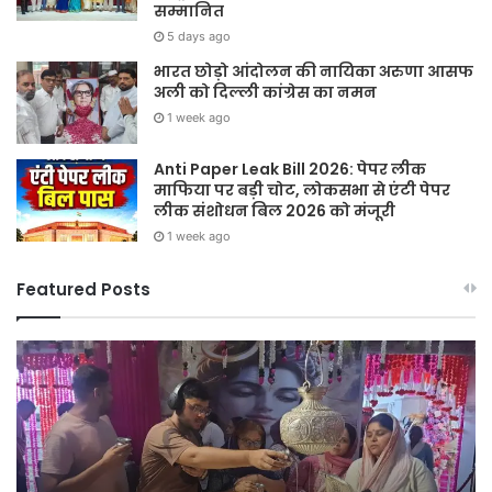
सम्मानित
5 days ago
भारत छोड़ो आंदोलन की नायिका अरुणा आसफ
अली को दिल्ली कांग्रेस का नमन
1 week ago
Anti Paper Leak Bill 2026: पेपर लीक
माफिया पर बड़ी चोट, लोकसभा से एंटी पेपर
लीक संशोधन बिल 2026 को मंजूरी
1 week ago
Featured Posts
Sawan
हर
2026:
घर
गुरु
तिर
पूर्णिमा
हर
और
दु
श्रावण
तिर
मास
12