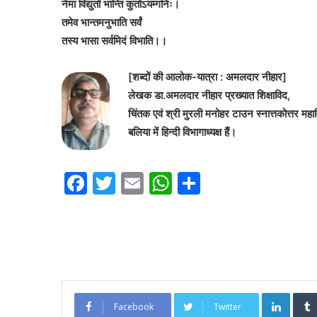
नेमा विद्युतो भान्ति कुतोऽयम्गनिः।
तमेव भान्तमनुभाति सर्वं
तस्य भासा सर्वमिदं विभाति।।
[शब्दों की आलोक-यात्रा : अमलदार नीहार]
लेखक डा.अमलदार नीहार प्रख्यात शिक्षाविद,
चिंतक एवं श्री मुरली मनोहर टाउन स्नात्तकोत्तर महा
बलिया में हिन्दी विभागाध्यक्ष हैं।
F
T
E
W
S
a
w
m
h
h
c
itt
ai
at
ar
e
er
l
s
e
b
A
o
p
Linked
Facebook
Twitter