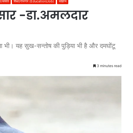
ज़/कविता
शिक्षा/रोजगार (Education/Job)
साहित्य
 सार -डा.अमलदार
 भी। यह सुख-सन्तोष की पुड़िया भी है और दमघोंटू
3 minutes read