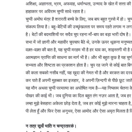
अशिक्षा, अज्ञानता, भ्रम, अफवाह, धर्मान्धता, उन्माद के खेत में सत्
भारत
हाहाकार पर अविराम चुप्पी साधे रहता है।
छोड़ो
चुप्पी अमोघ मंत्र है शरारती बच्चे के लिए, जब बाप बहुत गुस्से में हो। च
आंदोलन
संकल्प लिया है। बहू-बेटियों की उच्छृंखलता पर समय रहते लगाम न ल
की
नायिका
है। बेटों की बदमाशियों पर सदैव चुप रहना माँ-बाप का बड़ा भारी दोष 
अरुणा
सभा में जो ज्ञानी और महावीर चुपचाप बैठे थे, उनके ऊपर थूकना मनुष्य
आसफ
 की एकता का महाकुंभ
वक़्त-वक़्त की बात है, यह चुप्पी मरहम भी है हर घाव का, शाइस्तगी भी है
अली
1 week ago
ंकल्प यात्रा का भव्य
भारत छोड़ो आंदोलन की न
आत्मज्ञान प्राप्ति की साधना का मार्ग भी है। और भी बहुत कुछ है यह चुप्प
को
आसफ अली को दिल्ली कांग
दिल्ली
सभ्यता और शिष्टता का प्रकाशन होता है। चुप रह जाने से कोई बात बिग
कांग्रेस
की कला सबको नसीब नहीं, यह ख़ुदा की नेमत भी है और बरकत का दरवाज
का
कर पाते हैं अपनी मुहब्बत का इजहार, वे अपनी ज़िन्दगी से पीछे छूट जाते हैं
नमन
यह मौन अथवा चुप्पी परमात्मा का अघोषित नाम है—यह निष्काम चेतना के 
पोखर की काई भी। जब दुनिया का दिल बहुत तंग नज़र आता है, जब हर रा
लम्हा मुझे बेसहारा अकेला छोड़ देता है, जब हर कोई मुझे मारना चाहता है
पी लेता हूँ और फिर ऐसा अनुभव, ऐसा आमोद और ऐसा अमृत मिलता है कि
न तत्र सूर्यो भाति न चन्द्रतारकं।