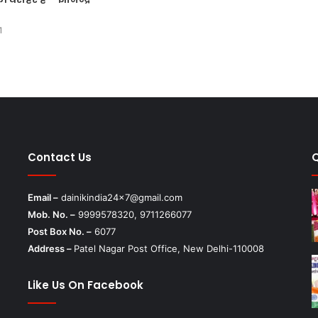
1
Contact Us
Email –
dainikindia24x7@gmail.com
Mob. No. –
9999578320, 9711266077
Post Box No. –
6077
Address –
Patel Nagar Post Office, New Delhi-110008
Like Us On Facebook