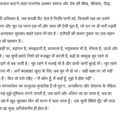
ता की फसल काटने वाला राजनेता अक्सर समाज और देश की चीख, चीत्कार, पीड़ा,
Anti
Paper
ुप्पी अभिशाप है, जब शराबी पीट देता है निर्दोष पत्नी को, जिसकी रक्षा का उसने
Leak
गाना और चुप रह जाना एक माँ और सास की ऐसी भूल है, जो उन पर ही भारी पड़ती
Bill
2026:
है। अत्याचार चुपचाप सहते रहना भी पाप है। द्रौपदी की कातर पुकार पर उस महान
पेपर
ता की पहचान है।
1 week ago
लीक
Anti Paper Leak Bill 2026: पेपर लीक
 कहीं पर, बड़प्पन है, समझदारी है, कायरता है, नपुंसकता भी है, भीरुता है, ऊर्जा और
माफिया
ायिका अरुणा
माफिया पर बड़ी चोट, लोकसभा से एंटी
ी। यह चुप्पी हमारे रिश्ते को मजबूत भी करती है, बड़ों के सम्मुख चुप रहने से
पर
्रेस का नमन
पेपर लीक संशोधन बिल 2026 को मंजूर
बड़ी
ड़ने से बच जाती है। चुप रहने में भलाई भी है और कभी-कभी बुराई भी। चुप रहने
चोट,
ा भी। अरी बदबख़्त! ख़ुदा के लिए अब चुप भी हो जा। सही वक़्त पर जो नहीं
लोकसभा
। फिर तो गाते रहिए –“मैं कौन हूँ, मैं कहाँ हूँ, मुझे ये होश नहीं”।
से
मानसरोवर का प्रफुल्ल पुण्डरीक है तो घुटन, अन्तर्वेदना और संत्रास के पंकिल
एंटी
पेपर
ह मुझे मुश्किल लगने लगती है, जब चारों और अँधेरा-सा छा जाता है, जब हर
लीक
, तब मैं खुद चुपचाप मौन की शरण में चला जाता हूँ। एक चुप्पी विषैले घूँट की तरह
संशोधन
 वह सुख अनिर्वचनीय ही होता है–
बिल
2026
को