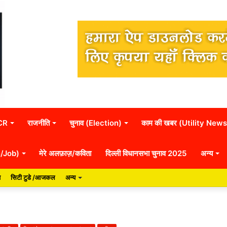
NCR
राजनीति
चुनाव (Election)
काम की खबर (Utility News
n/Job)
मेरे अलफ़ाज़/कविता
दिल्ली विधानसभा चुनाव 2025
अन्य
य
सिटी टुडे /आजकल
अन्य