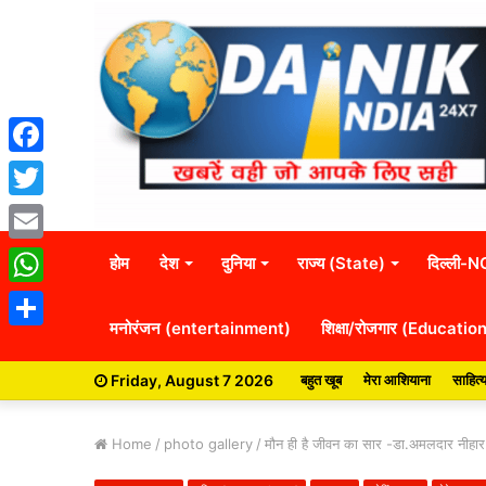
Facebook
Twitter
Email
होम
देश
दुनिया
राज्य (State)
दिल्ली-
WhatsApp
मनोरंजन (entertainment)
शिक्षा/रोजगार (Educatio
Share
Friday, August 7 2026
बहुत खूब
मेरा आशियाना
साहित्
Home
/
photo gallery
/
मौन ही है जीवन का सार -डा.अमलदार नीहार