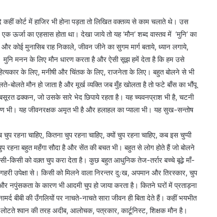
कहीं कोर्ट में हाजिर भी होना पड़ता तो लिखित वक्तव्य से काम चलाते थे। उस
 एक ऊर्जा का एहसास होता था। देखा जाये तो यह ‘मौन’ शब्द वास्तव में ‘मुनि’ का
और कोई मुनासिब राह निकाले, जीवन जीने का सुगम मार्ग बताये, ध्यान लगाये,
। मुनि मनन के लिए मौन धारण करता है और ऐसी सूझ हमें देता है कि हम उसे
्यकार के लिए, मनीषी और चिंतक के लिए, राजनेता के लिए। बहुत बोलने से भी
ते-बोलते मौन हो जाता है और मूर्ख व्यक्ति जब मुँह खोलता है तो फटे बाँस का भौंपू
खूबसूरत ढक्कन, जो उसके सारे भेद छिपाये रहता है। यह च्यवनप्राश भी है, चटनी
षण भी। यह जीवनरक्षक अमृत भी है और हलाहल का प्याला भी। यह सुख-सन्तोष
चुप रहना चाहिए, कितना चुप रहना चाहिए, क्यों चुप रहना चाहिए, कब इस चुप्पी
प रहना बहुत महँगा सौदा है और सेंत की बचत भी। बहुत से लोग होते हैं जो बोलने
ी-किसी को वक़्त चुप करा देता है। कुछ बहुत आधुनिक तेज-तर्रार बच्चे बूढ़े माँ-
छ गहरी उपेक्षा से। किसी को मिलने वाला निरन्तर दुःख, अपमान और तिरस्कार, चुप
र्थ और नपुंसकता के कारण भी आदमी चुप हो जाया करता है। कितने घरों में प्रताड़ना
मर्द बीबी की उँगलियों पर नाचते-नाचते सारा जीवन ही बिता देते हैं। कहीं भयभीत
 लोटते श्वान की तरह अदीब, आलोचक, पत्रकार, कार्टूनिस्ट, शिक्षक मौन है।