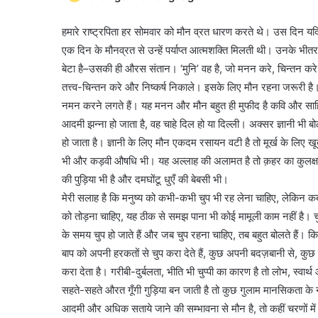
हमारे राष्ट्रपिता हर सोमवार को मौन व्रत धारण करते थे। उस दिन यदि 
एक दिन के मौनव्रत से उन्हें पर्याप्त आत्मशक्ति मिलती थी। उनके भीतर
बेटा है–उसकी ही औरस संतान। ‘मुनि’ वह है, जो मनन करे, चिन्तन करे 
तत्त्व-चिन्तन करे और निष्कर्ष निकाले। इसके लिए मौन रहना जरूरी है
नमन करने लगते हैं। यह मनन और मौन बहुत ही मुफीद है कवि और साहित
आदमी झन्ना हो जाता है, वह चाहे दिल हो या दिल्ली। अक्सर ज्ञानी भी बोल
हो जाता है। ज्ञानी के लिए मौन एकदम रसायन वटी है तो मूर्ख के लिए 
भी और कड़वी औषधि भी। यह अल्लाह की अलामत है तो क़हर का कुलक्
की पुड़िया भी है और दमघोंटू धुएँ की बेबसी भी।
मेरी सलाह है कि मनुष्य को कभी-कभी चुप भी रह लेना चाहिए, लेकिन कब 
को तोड़ना चाहिए, यह ठीक से समझ पाना भी कोई मामूली काम नहीं है। चु
के समय चुप हो जाते हैं और जब चुप रहना चाहिए, तब बहुत बोलते हैं। किस
बाप को अपनी हरकतों से चुप करा देते हैं, कुछ अपनी बदज़बानी से, कु
करा देता है। गरीबी-दुर्बलता, भीति भी चुप्पी का कारण है तो लोभ, स्वा
सहते-सहते औरत गूँगी गुड़िया बन जाती है तो कुछ गुलाम मानसिकता के ना
आदमी और अधिक सताये जाने की सम्भावना से मौन है, तो कहीं चरणों में