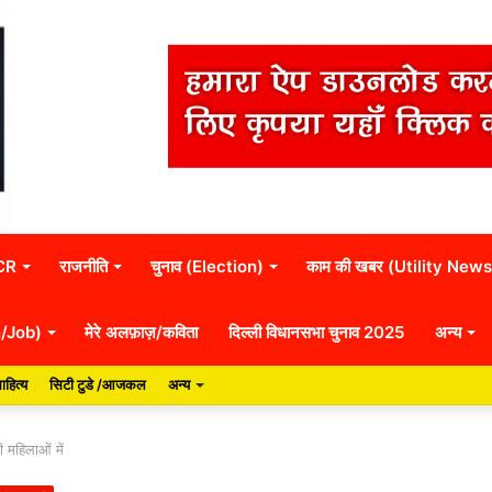
NCR
राजनीति
चुनाव (Election)
काम की खबर (Utility News
n/Job)
मेरे अलफ़ाज़/कविता
दिल्ली विधानसभा चुनाव 2025
अन्य
ाहित्य
सिटी टुडे /आजकल
अन्य
 महिलाओं में