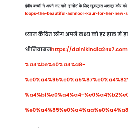
इंदीप बख्शी ने अपने नए गाने ‘इग्नोर’ के लिए खूबसूरत अशनूर कौर को 
loops-the-beautiful-ashnoor-kaur-for-her-new-s
ध्यान केंद्रित लोग अपने लक्ष्य को हर हाल में 
श्रीनिवासन
https://dainikindia24x7
%a4%be%e0%a4%a8-
%e0%a4%95%e0%a5%87%e0%a4%82
%a4%bf%e0%a4%a4-%e0%a4%b2%e
%e0%a4%85%e0%a4%aa%e0%a4%a8