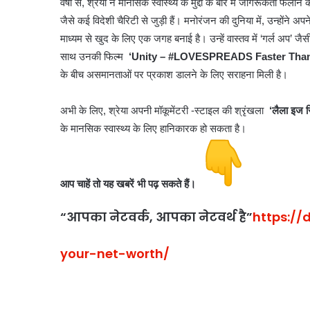
वर्षों से, श्रेया ने मानसिक स्वास्थ्य के मुद्दों के बारे में जागरूकता फैल
बंजारा
जैसे कई विदेशी चैरिटी से जुड़ी हैं।
मनोरंजन की दुनिया में, उन्होंने अ
समाज
माध्यम से खुद के लिए एक जगह बनाई है। उन्हें वास्तव में ‘गर्ल अप’ जैसी फि
की
साथ उनकी फिल्म
‘Unity – #LOVESPREADS Faster Than
एकता
के बीच असमानताओं पर प्रकाश डालने के लिए सराहना मिली है।
का
महाकुंभ
1 week ago
बना
अभी के लिए, श्रेया अपनी मॉकूमेंटरी -स्टाइल की श्रृंखला
‘लैला इज रि
बंजारा समाज की एकता का
दिल्ली,
के मानसिक स्वास्थ्य के लिए हानिकारक हो सकता है।
बना दिल्ली, संकल्प यात्रा 
संकल्प
समापन
यात्रा
का
भव्य
आप चाहें तो यह खबरें भी पढ़ सकते हैं।
समापन
“आपका नेटवर्क, आपका नेटवर्थ है”
https://
your-net-worth/