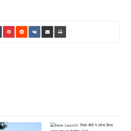
In
Tumblr
Pinterest
Reddit
VKontakte
Share via Email
Print