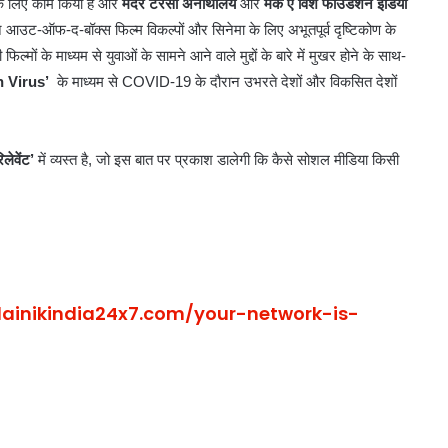
ाने के लिए काम किया है और
मदर टेरेसा अनाथालय
और
मेक ए विश फाउंडेशन इंडिया
भारत
पने आउट-ऑफ-द-बॉक्स फिल्म विकल्पों और सिनेमा के लिए अभूतपूर्व दृष्टिकोण के
छोड़ो
ल्मों के माध्यम से युवाओं के सामने आने वाले मुद्दों के बारे में मुखर होने के साथ-
आंदोलन
 Virus’
के माध्यम से COVID-19 के दौरान उभरते देशों और विकसित देशों
की
नायिका
अरुणा
आसफ
लेवेंट’
में व्यस्त है, जो इस बात पर प्रकाश डालेगी कि कैसे सोशल मीडिया किसी
 महाकुंभ
अली
1 week ago
का भव्य
भारत छोड़ो आंदोलन की नायिका अरुणा
को
आसफ अली को दिल्ली कांग्रेस का नमन
दिल्ली
कांग्रेस
का
नमन
dainikindia24x7.com/your-network-is-