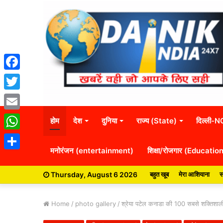
Facebook
Twitter
Email
होम
देश
दुनिया
राज्य (State)
दिल्ली-
WhatsApp
मनोरंजन (entertainment)
शिक्षा/रोजगार (Educatio
Share
Thursday, August 6 2026
बहुत खूब
मेरा आशियाना
स
Home
/
photo gallery
/
श्रेया पटेल कनाडा की 100 सबसे शक्तिशाली