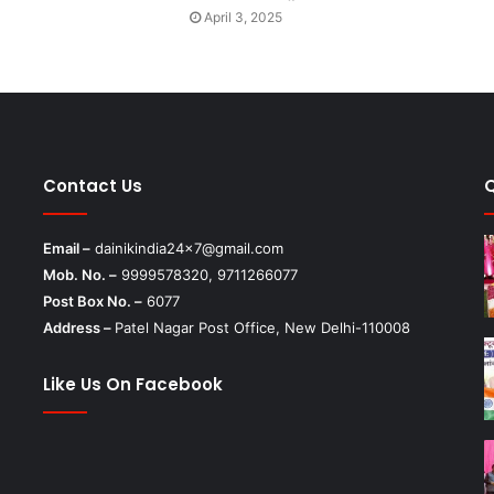
April 3, 2025
Contact Us
Email –
dainikindia24x7@gmail.com
Mob. No. –
9999578320, 9711266077
Post Box No. –
6077
Address –
Patel Nagar Post Office, New Delhi-110008
Like Us On Facebook