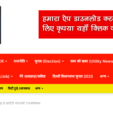
NCR
राजनीति
चुनाव (Election)
काम की खबर (Utility News
n/Job)
मेरे अलफ़ाज़/कविता
दिल्ली विधानसभा चुनाव 2025
अन्य
त्य
सिटी टुडे /आजकल
अन्य
 है ओटीटी प्लेटफॉर्म ‘एनजॉयमैक्स’