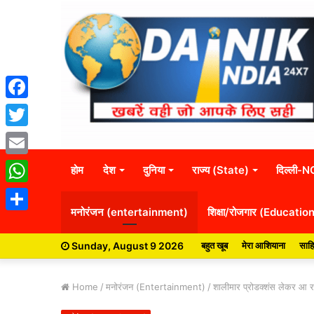
Facebook
Twitter
Email
होम
देश
दुनिया
राज्य (State)
दिल्ली-
WhatsApp
मनोरंजन (entertainment)
शिक्षा/रोजगार (Educatio
Share
Sunday, August 9 2026
बहुत खूब
मेरा आशियाना
साहि
Home
/
मनोरंजन (Entertainment)
/
शालीमार प्रोडक्शंस लेकर आ रहा