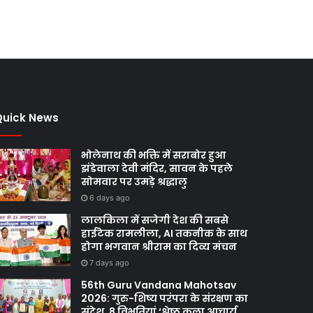
Quick News
भोलेनाथ की भक्ति में सराबोर हुआ
झंडेवाला देवी मंदिर, सावन के पहले
सोमवार पर उमड़े श्रद्धालु
6 days ago
लालकिला में सजेगी देश की सबसे
हाईटेक रामलीला, AI तकनीक के साथ
होगा भगवान श्रीराम का दिव्य मंचन
7 days ago
56th Guru Vandana Mahotsav
2026: गुरु-शिष्य परंपरा के संरक्षण का
संदेश, 8 विभूतियां ‘श्रेष्ठ कला आचार्य