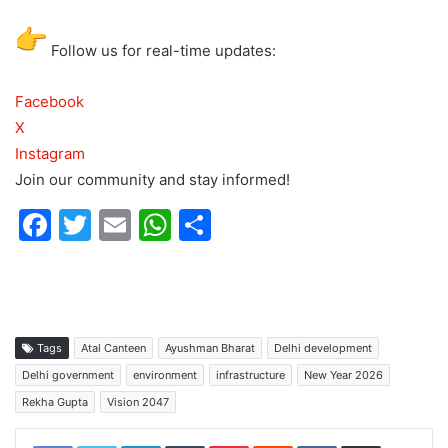
Follow us for real-time updates:
Facebook
X
Instagram
Join our community and stay informed!
F
T
E
W
S
a
w
m
h
h
c
itt
ai
at
ar
e
er
l
s
e
b
A
Tags
Atal Canteen
Ayushman Bharat
Delhi development
o
p
Delhi government
environment
infrastructure
New Year 2026
Rekha Gupta
Vision 2047
o
p
LinkedIn
Tumblr
Pinterest
Reddit
VKontakte
Share via Email