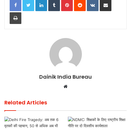
k
Print
Dainik India Bureau
Website
Related Articles