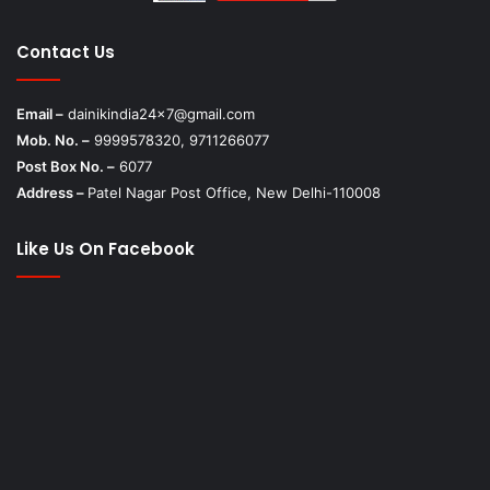
Contact Us
Email –
dainikindia24x7@gmail.com
Mob. No. –
9999578320, 9711266077
Post Box No. –
6077
Address –
Patel Nagar Post Office, New Delhi-110008
Like Us On Facebook