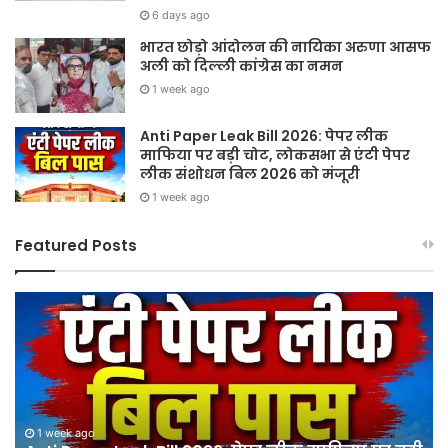
6 days ago
भारत छोड़ो आंदोलन की नायिका अरुणा आसफ
अली को दिल्ली कांग्रेस का नमन
1 week ago
Anti Paper Leak Bill 2026: पेपर लीक
माफिया पर बड़ी चोट, लोकसभा से एंटी पेपर
लीक संशोधन बिल 2026 को मंजूरी
1 week ago
Featured Posts
Sawan
हर
2026:
घर
गुरु
तिर
पूर्णिमा
हर
और
दु
श्रावण
तिर
मास
12