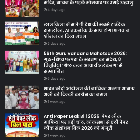
मंदिर, सावन के पहले सोमवार पर उमड़े श्रद्धालु
4 days ago
लालकिला में सजेगी देश की सबसे हाईटेक
रामलीला, AI तकनीक के साथ होगा भगवान
श्रीराम का दिव्य मंचन
5 days ago
56th Guru Vandana Mahotsav 2026:
गुरु-शिष्य परंपरा के संरक्षण का संदेश, 8
विभूतियां ‘श्रेष्ठ कला आचार्य अलंकरण’ से
सम्मानित
6 days ago
भारत छोड़ो आंदोलन की नायिका अरुणा आसफ
अली को दिल्ली कांग्रेस का नमन
1 week ago
Anti Paper Leak Bill 2026: पेपर लीक
माफिया पर बड़ी चोट, लोकसभा से एंटी पेपर
लीक संशोधन बिल 2026 को मंजूरी
1 week ago