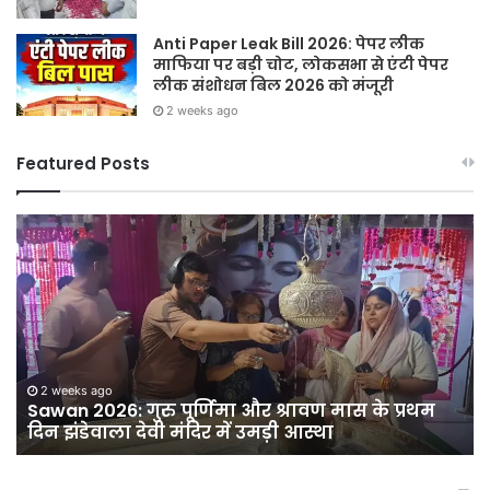
Anti Paper Leak Bill 2026: पेपर लीक
माफिया पर बड़ी चोट, लोकसभा से एंटी पेपर
लीक संशोधन बिल 2026 को मंजूरी
2 weeks ago
Featured Posts
हर
घर
तिरंगा,
हर
दुकान
तिरंगा:
12
अगस्त
2 weeks ago
र श्रावण मास के प्रथम
हर घर तिरंगा, हर दुकान तिरंगा: 
को
ड़ी आस्था
बाजार में निकलेगी भव्य तिरंगा यात
सदर
बाजार
में