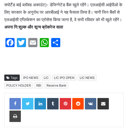
सपोर्टेड बाई ब्लॉक्ड अकाउंट)- डेजिग्नेटेड बैंक खुले रहेंगे। एलआईसी आईपीओ के
लिए सरकार के अनुरोध पर आरबीआई ने यह फैसला लिया है। यानी जिन बैंकों से
एलआईसी एप्लिकेशन का प्रोसेस किया जाना है, वे सभी रविवार को भी खुले रहेंगे।
अपना नि:शुल्क और शून्य ब्रोकरेज वाला
F
T
E
W
S
a
w
m
h
h
c
itt
ai
at
ar
e
er
l
s
e
b
A
Tags
IPO NEWS
LIC
LIC IPO OPEN
LIC NEWS
o
p
POLICY HOLDER
RBI
Reserve Bank
o
p
LinkedIn
Tumblr
Pinterest
Reddit
VKontakte
Share via Email
k
Print