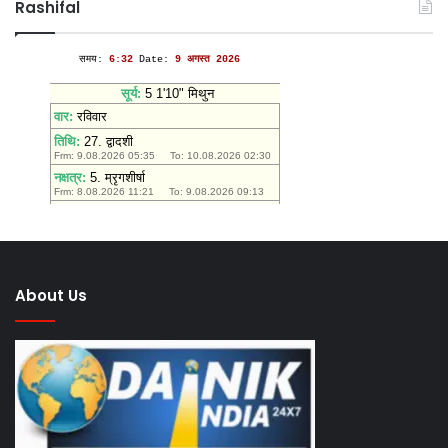
Rashifal
निकलेगी
भव्य
तिरंगा
यात्रा
About Us