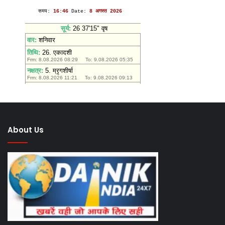
उमड़ी
तिर
आस्था
यात
About Us