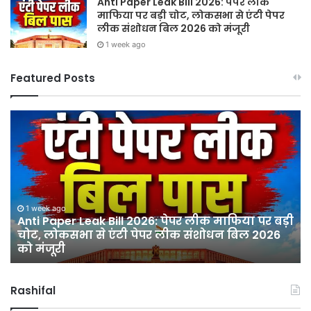
Anti Paper Leak Bill 2026: पेपर लीक
माफिया पर बड़ी चोट, लोकसभा से एंटी पेपर
लीक संशोधन बिल 2026 को मंजूरी
1 week ago
Featured Posts
Sawan
हर
2026:
घर
गुरु
तिर
पूर्णिमा
हर
और
दु
श्रावण
तिर
मास
12
ी
के
अग
1 week ago
Sawan 2026: गुरु पूर्णिमा और श्रावण मास के प्रथम
प्रथम
को
दिन झंडेवाला देवी मंदिर में उमड़ी आस्था
दिन
सद
झंडेवाला
बा
देवी
में
Rashifal
मंदिर
नि
में
भव्