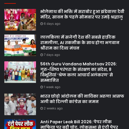
भोलेनाथ की भक्ति में सराबोर हुआ झंडेवाला देवी
मंदिर, सावन के पहले सोमवार पर उमड़े श्रद्धालु
6 days ago
लालकिला में सजेगी देश की सबसे हाईटेक
रामलीला, AI तकनीक के साथ होगा भगवान
श्रीराम का दिव्य मंचन
7 days ago
56th Guru Vandana Mahotsav 2026:
गुरु-शिष्य परंपरा के संरक्षण का संदेश, 8
विभूतियां ‘श्रेष्ठ कला आचार्य अलंकरण’ से
सम्मानित
1 week ago
भारत छोड़ो आंदोलन की नायिका अरुणा आसफ
अली को दिल्ली कांग्रेस का नमन
2 weeks ago
Anti Paper Leak Bill 2026: पेपर लीक
माफिया पर बड़ी चोट, लोकसभा से एंटी पेपर