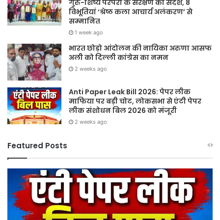
गुरु-शिष्य परंपरा के संरक्षण का संदेश, 8
विभूतियां ‘श्रेष्ठ कला आचार्य अलंकरण’ से
सम्मानित
1 week ago
भारत छोड़ो आंदोलन की नायिका अरुणा आसफ
अली को दिल्ली कांग्रेस का नमन
2 weeks ago
Anti Paper Leak Bill 2026: पेपर लीक
माफिया पर बड़ी चोट, लोकसभा से एंटी पेपर
लीक संशोधन बिल 2026 को मंजूरी
2 weeks ago
Featured Posts
Sawan
2026:
गुरु
त
पूर्णिमा
और
द