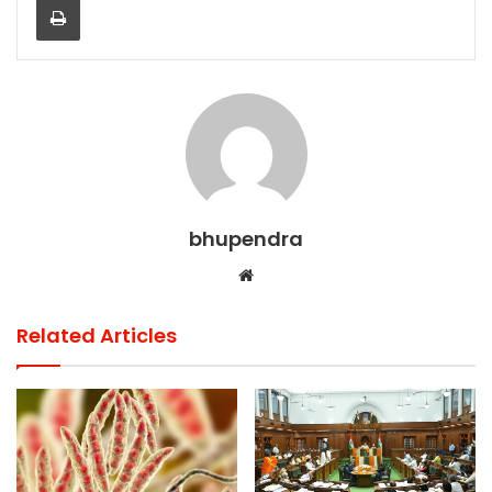
o
p
k
bhupendra
Website
Related Articles