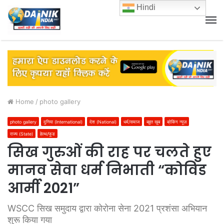
Hindi
M
Home
/
photo gallery
photo gallery
दुनिया (International)
देश (National)
धर्म/समाज
बहुत खूब
ब्रेकिंग न्यूज़
राज्य (State)
हेल्थ/फूड
सिख गुरुओं की राह पर चलते हुए
मानव सेवा धर्म निभाती “कोविड
आर्मी 2021”
WSCC सिख समुदाय द्वारा कोरोना सेना 2021 प्रशंसा अभियान
शुरू किया गया