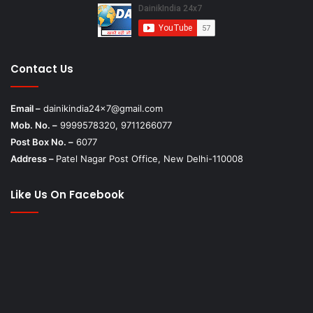
Contact Us
Email –
dainikindia24x7@gmail.com
Mob. No. –
9999578320, 9711266077
Post Box No. –
6077
Address –
Patel Nagar Post Office, New Delhi-110008
Like Us On Facebook