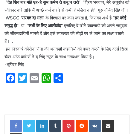
“देह शिव बार मोहे एह-हे सुभ कर्मण ते कबू न तरो”
“प्रिय भगवान, मेरे अनुरोध को
स्वीकार करें ताकि मैं अच्छे कर्म करने से कभी विचलित न हो” गुरु गोबिंद सिंह जी।
WSCC
‘सरबत दा भला’
के विश्वास पर काम करता है, जिसका अर्थ है
“हर कोई
समृद्ध हो”
या
“सभी के लिए आशीर्वाद”
इसलिए वे छोटे व्यवसायों को अपने समुदाय
की जीवनदायिनी मानते हैं और इसे सफलता की सीढ़ी पर ले जाने का लक्ष्य रखते
हैं। .
इन निस्वार्थ कोरोना सेना की अनकही कहानियों को कवर करने के लिए वर्ल्ड सिख
चैंबर ऑफ कॉमर्स ने द सिंह न्यूज के साथ गठबंधन किया है।
-भूपिंदर सिंह
F
T
E
W
S
a
w
m
h
h
c
itt
ai
at
ar
e
er
l
s
e
b
A
LinkedIn
Tumblr
Pinterest
Reddit
VKontakte
Share via Email
o
p
Print