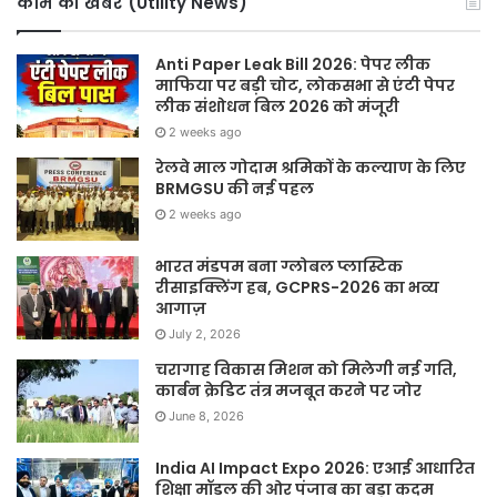
काम की खबर (Utility News)
Anti Paper Leak Bill 2026: पेपर लीक
माफिया पर बड़ी चोट, लोकसभा से एंटी पेपर
लीक संशोधन बिल 2026 को मंजूरी
2 weeks ago
रेलवे माल गोदाम श्रमिकों के कल्याण के लिए
BRMGSU की नई पहल
2 weeks ago
भारत मंडपम बना ग्लोबल प्लास्टिक
रीसाइक्लिंग हब, GCPRS-2026 का भव्य
आगाज़
July 2, 2026
चरागाह विकास मिशन को मिलेगी नई गति,
कार्बन क्रेडिट तंत्र मजबूत करने पर जोर
June 8, 2026
India AI Impact Expo 2026: एआई आधारित
शिक्षा मॉडल की ओर पंजाब का बड़ा कदम