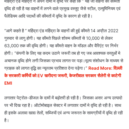
महिंद्रा एंड महिंद्रा ने अपने दामों में वृध्दि पर कहा कि ” यह जो वाहनों की कीमतों
वृध्दि हो रही है यह वाहनों में लगने वाले प्रमुख वस्तुए जैसे स्टील, एल्युमिनियम एवं
पैलेडियम आदि पदार्थो की कीमतों में वृध्दि के कारण हो रही है।
“आगे कहते है ” महिंद्रा एंड महिंद्रा के वाहनों की हुई कीमते 14 अप्रैल 2022
गुरुवार से लागु होगी। यह कीमते पिछले शोरुम कीमतों से 10,000 से लेकर
63,000 तक की वृध्दि होगी। यह कीमते वाहन के मॉडल और वैरिएंट पर निर्भर
होगी। “कंपनी के लिए यह कदम उठाने जरूरी तब हो गए जब आवश्यक वस्तुओंं मे
अचानक वृध्दि होने लगी जिसका प्रभाव लागत पर पड़ा।
मूल्य संशोधन के माध्यम से
ग्राहक को लागत वृद्धि का न्यूनतम प्रतिशत देना पड़ेगा।”
Read More:
दिल्ली
के सरकारी कर्मियों को EV खरीदना जरूरी, केजरीवाल सरकार सैलेरी से काटेगी
EMI
लगातार पेट्रोल-डीजल के दामों में बढ़ोतरी हो रही है। जिसका असर अन्य उत्पादो
पर भी दिख रहा है। ऑटोमोबाइल सेक्टर में लगातार दामों मे वृध्दि हो रही है। साथ
ही इसके अलावा खाद्य तेलों, सब्जियों एवं अन्य जरूरत के सामग्रीयों में वृध्दि हो रही
है।