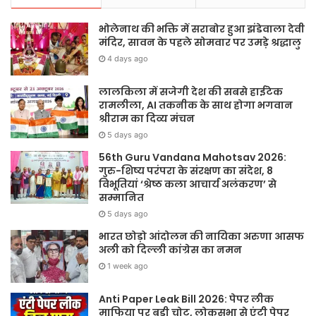
भोलेनाथ की भक्ति में सराबोर हुआ झंडेवाला देवी
मंदिर, सावन के पहले सोमवार पर उमड़े श्रद्धालु
4 days ago
लालकिला में सजेगी देश की सबसे हाईटेक
रामलीला, AI तकनीक के साथ होगा भगवान
श्रीराम का दिव्य मंचन
5 days ago
56th Guru Vandana Mahotsav 2026:
गुरु-शिष्य परंपरा के संरक्षण का संदेश, 8
विभूतियां ‘श्रेष्ठ कला आचार्य अलंकरण’ से
सम्मानित
5 days ago
भारत छोड़ो आंदोलन की नायिका अरुणा आसफ
अली को दिल्ली कांग्रेस का नमन
1 week ago
Anti Paper Leak Bill 2026: पेपर लीक
माफिया पर बड़ी चोट, लोकसभा से एंटी पेपर