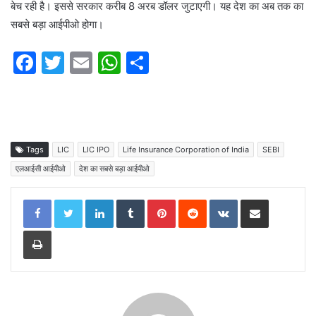
बेच रही है। इससे सरकार करीब 8 अरब डॉलर जुटाएगी। यह देश का अब तक का
सबसे बड़ा आईपीओ होगा।
F
T
E
W
S
a
w
m
h
h
c
itt
ai
at
ar
e
er
l
s
e
b
A
Tags
LIC
LIC IPO
Life Insurance Corporation of India
SEBI
o
p
एलआईसी आईपीओ
देश का सबसे बड़ा आईपीओ
o
p
LinkedIn
Tumblr
Pinterest
Reddit
VKontakte
Share via Email
k
Print