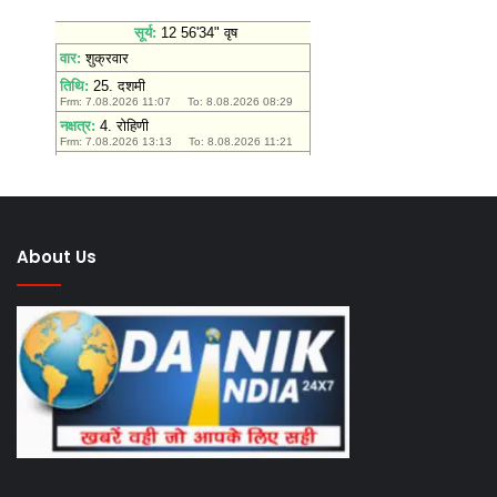
आस्था
यात
About Us