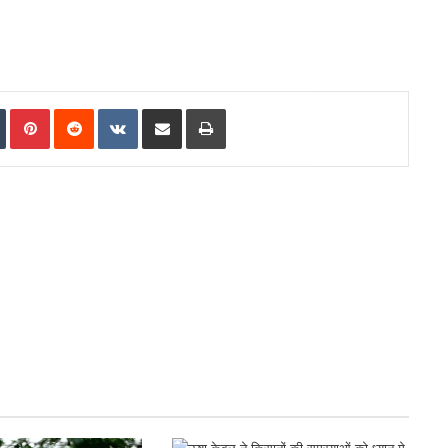
मंजूरी
In
Tumblr
Pinterest
Reddit
VKontakte
Share via Email
Print