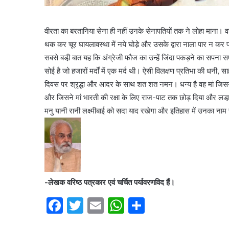
भारत
छोड़ो
वीरता का बरतानिया सेना ही नहीं उनके सेनापतियों तक ने लोहा माना। वह उ
आंदोलन
थक कर चूर घायलावस्था में नये घोडे़ और उसके द्वारा नाला पार न कर पान
की
सबसे बडी़ बात यह कि अंग्रेजी फौज का उन्हें जिंदा पकड़ने का सप
नायिका
अरुणा
सोई है जो हजारों मर्दों में एक मर्द थी। ऐसी विलक्षण प्रतिभा की धनी, सा
आसफ
दिवस पर श्रृद्धा और आदर के साथ शत शत नमन। धन्य है वह मां जिसन
 की एकता का महाकुंभ
अली
1 week ago
और जिसने मां भारती की रक्षा के लिए राज-पाट तक छोड़ दिया और लडा़ई 
ंकल्प यात्रा का भव्य
भारत छोड़ो आंदोलन की न
को
आसफ अली को दिल्ली कांग
मनु यानी रानी लक्ष्मीबाई को सदा याद रखेगा और इतिहास में उनका नाम सद
दिल्ली
कांग्रेस
का
नमन
-लेखक वरिष्ठ पत्रकार एवं चर्चित पर्यावरणविद हैं।
F
T
E
W
S
a
w
m
h
h