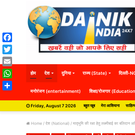
Facebook
Twitter
Email
होम
देश
दुनिया
राज्य (State)
दिल्ली-
WhatsApp
मनोरंजन (entertainment)
शिक्षा/रोजगार (Educatio
Share
Friday, August 7 2026
बहुत खूब
मेरा आशियाना
साहित्
Home
/
देश (National)
/
मातृभूमि की रक्षा हेतु लक्ष्मीबाई का बलिदान अव