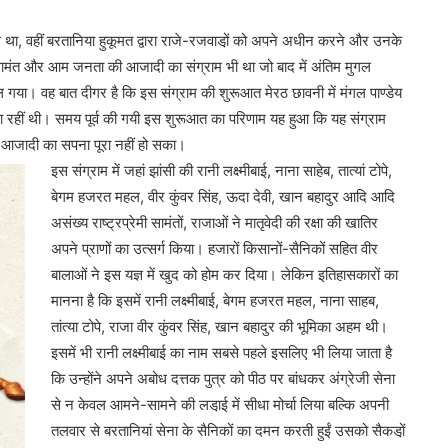
म था, वहीं बरतानिया हुकूमत द्वारा राजे-रजवाडो़ं को अपने अधीन करने और उनके
ामंत और आम जनता की आजादी का संग्राम भी था जो बाद में अंतिम मुगल
बदल गया। वह बात दीगर है कि इस संग्राम की शुरूआत मेरठ छावनी में मंगल पाण्डेय
ी जा रहीं थी। समय पूर्व की गयी इस शुरूआत का परिणाम यह हुआ कि यह संग्राम
 आजादी का सपना पूरा नहीं हो सका।
इस संग्राम में जहां झांसी की रानी लक्ष्मीबाई, नाना साहेब, तात्यां टोपे,
बेगम हजरत महल, वीर कुंवर सिंह, ऊदा देवी, खान बहादुर आदि आदि
असंख्य राष्ट्रप्रेमी सामंतों, राजाओं ने मातृवेदी की रक्षा की खातिर
अपने प्राणों का उत्सर्ग किया। हजारों किसानों-सैनिकों सहित वीर
बालाओं ने इस यज्ञ में खुद को होम कर दिया। लेकिन इतिहासकारों का
मानना है कि इसमें रानी लक्ष्मीबाई, बेगम हजरत महल, नाना साहब,
तांत्या टोपे, राजा वीर कुंवर सिंह, खान बहादुर की भूमिका अहम थी।
इसमें भी रानी लक्ष्मीबाई का नाम सबसे पहले इसलिए भी लिया जाता है
कि उन्होंने अपने अबोध दत्तक पुत्र को पीठ पर बांधकर अंग्रेजी सेना
से न केवल आमने-सामने की लडा़ई में सीधा मोर्चा लिया बल्कि अपनी
तलवार से बरतानियां सेना के सैनिकों का दमन करती हुईं उसको सैकडो़ं