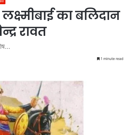
जकल
तु लक्ष्मीबाई का बलिदान
्द्र रावत
ेष...
1 minute read