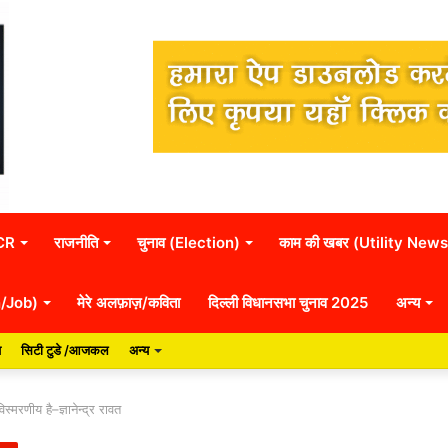
NCR
राजनीति
चुनाव (Election)
काम की खबर (Utility News
n/Job)
मेरे अलफ़ाज़/कविता
दिल्ली विधानसभा चुनाव 2025
अन्य
य
सिटी टुडे /आजकल
अन्य
िस्मरणीय है–ज्ञानेन्द्र रावत