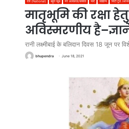
देश (National)
बहुत खूब
मेरे अलफ़ाज़/कविता
यादेँ
साहित्य
सिटी टुडे /आ
मातृभूमि की रक्षा हे
अविस्मरणीय है–ज्ञानेन
रानी लक्ष्मीबाई के बलिदान दिवस 18 जून पर विश
bhupendra
June 18, 2021