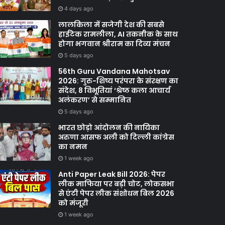
4 days ago
लालकिला में सजेगी देश की सबसे
हाईटेक रामलीला, AI तकनीक के साथ
होगा भगवान श्रीराम का दिव्य मंचन
5 days ago
56th Guru Vandana Mahotsav
2026: गुरु-शिष्य परंपरा के संरक्षण का
संदेश, 8 विभूतियां ‘श्रेष्ठ कला आचार्य
अलंकरण’ से सम्मानित
5 days ago
भारत छोड़ो आंदोलन की नायिका
अरुणा आसफ अली को दिल्ली कांग्रेस
का नमन
1 week ago
Anti Paper Leak Bill 2026: पेपर
लीक माफिया पर बड़ी चोट, लोकसभा
से एंटी पेपर लीक संशोधन बिल 2026
को मंजूरी
1 week ago