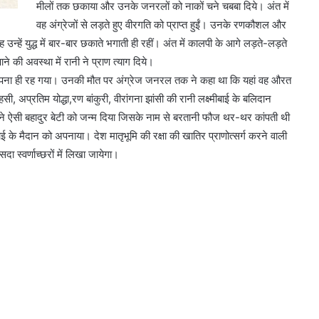
मीलों तक छकाया और उनके जनरलों को नाकों चने चबबा दिये। अंत में
Anti
वह अंग्रेजों से लड़ते हुए वीरगति को प्राप्त हुईं। उनके रणकौशल और
Paper
न्हें युद्ध में बार-बार छकाते भगाती ही रहीं। अंत में कालपी के आगे लड़ते-लड़ते
Leak
े की अवस्था में रानी ने प्राण त्याग दिये।
Bill
ना सपना ही रह गया। उनकी मौत पर अंग्रेज जनरल तक ने कहा था कि यहां वह औरत
2026:
पेपर
हसी, अप्रतिम योद्धा,रण बांकुरी, वीरांगना झांसी की रानी लक्ष्मीबाई के बलिदान
1 week ago
लीक
े ऐसी बहादुर बेटी को जन्म दिया जिसके नाम से बरतानी फौज थर-थर कांपती थी
Anti Paper Leak Bill 2026: पेपर लीक
माफिया
के मैदान को अपनाया। देश मातृभूमि की रक्षा की खातिर प्राणोत्सर्ग करने वाली
ायिका अरुणा
माफिया पर बड़ी चोट, लोकसभा से एंटी
पर
्रेस का नमन
पेपर लीक संशोधन बिल 2026 को मंजूर
ा स्वर्णाच्छरों में लिखा जायेगा।
बड़ी
चोट,
लोकसभा
से
एंटी
पेपर
लीक
संशोधन
बिल
2026
को