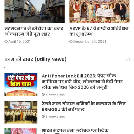
अहमदनगर में कोरोना का कहर
ABVP के 67 वें राष्ट्रीय अधिवेशन
लाॅकडाउन में है पूरा शहर
का शुभारम्भ
April 19, 2021
December 24, 2021
काम की खबर (Utility News)
Anti Paper Leak Bill 2026: पेपर लीक
माफिया पर बड़ी चोट, लोकसभा से एंटी पेपर
लीक संशोधन बिल 2026 को मंजूरी
2 weeks ago
रेलवे माल गोदाम श्रमिकों के कल्याण के लिए
BRMGSU की नई पहल
2 weeks ago
भारत मंडपम बना ग्लोबल प्लास्टिक