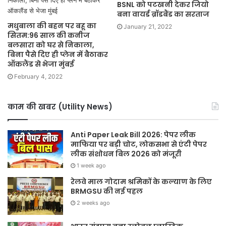
BSNL को पटखनी देकर जियो
बना वायर्ड ब्रॉडबैंड का सरताज
मधुबाला की बहन पर बहू का
January 21, 2022
सितम:96 साल की कनीज
बलसारा को घर से निकाला,
बिना पैसे दिए ही प्लेन में बैठाकर
ऑकलैंड से भेजा मुंबई
February 4, 2022
काम की खबर (Utility News)
Anti Paper Leak Bill 2026: पेपर लीक
माफिया पर बड़ी चोट, लोकसभा से एंटी पेपर
लीक संशोधन बिल 2026 को मंजूरी
1 week ago
रेलवे माल गोदाम श्रमिकों के कल्याण के लिए
BRMGSU की नई पहल
2 weeks ago