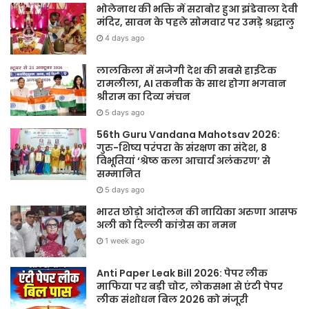
भोलेनाथ की भक्ति में सराबोर हुआ झंडेवाला देवी
मंदिर, सावन के पहले सोमवार पर उमड़े श्रद्धालु
4 days ago
लालकिला में सजेगी देश की सबसे हाईटेक
रामलीला, AI तकनीक के साथ होगा भगवान
श्रीराम का दिव्य मंचन
5 days ago
56th Guru Vandana Mahotsav 2026:
गुरु-शिष्य परंपरा के संरक्षण का संदेश, 8
विभूतियां ‘श्रेष्ठ कला आचार्य अलंकरण’ से
सम्मानित
5 days ago
भारत छोड़ो आंदोलन की नायिका अरुणा आसफ
अली को दिल्ली कांग्रेस का नमन
1 week ago
Anti Paper Leak Bill 2026: पेपर लीक
माफिया पर बड़ी चोट, लोकसभा से एंटी पेपर
लीक संशोधन बिल 2026 को मंजूरी