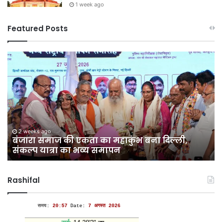
1 week ago
Featured Posts
भारत
छोड़ो
आंदोलन
की
नायिका
अरुणा
आसफ
अली
1 week ago
िल्ली,
भारत छोड़ो आंदोलन की नायिका अरुणा आस
को
को दिल्ली कांग्रेस का नमन
दिल्ली
कांग्रेस
का
Rashifal
नमन