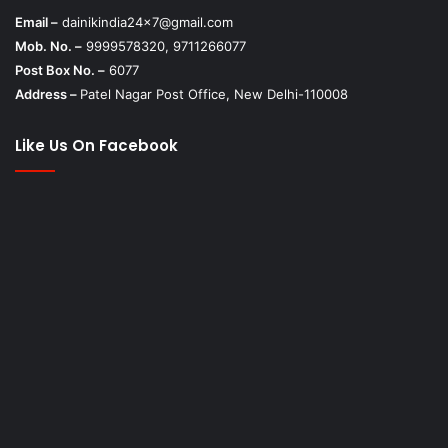
Email –
dainikindia24x7@gmail.com
Mob. No. –
9999578320, 9711266077
Post Box No. –
6077
Address –
Patel Nagar Post Office, New Delhi-110008
Like Us On Facebook