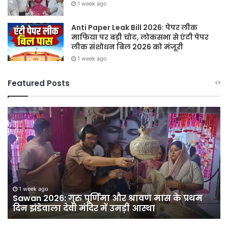
1 week ago
Anti Paper Leak Bill 2026: पेपर लीक
माफिया पर बड़ी चोट, लोकसभा से एंटी पेपर
लीक संशोधन बिल 2026 को मंजूरी
1 week ago
Featured Posts
Sawan
हर
2026:
घर
गुरु
तिर
पूर्णिमा
हर
और
दु
श्रावण
तिर
मास
12
ी
के
अग
1 week ago
Sawan 2026: गुरु पूर्णिमा और श्रावण मास के प्रथम
प्रथम
को
दिन झंडेवाला देवी मंदिर में उमड़ी आस्था
दिन
सद
झंडेवाला
बा