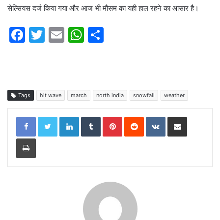
सेल्सियस दर्ज किया गया और आज भी मौसम का यही हाल रहने का आसार है।
F
T
E
W
S
a
w
m
h
h
c
itt
ai
at
ar
e
er
l
s
e
b
A
Tags
hit wave
march
north india
snowfall
weather
o
p
LinkedIn
Tumblr
Pinterest
Reddit
VKontakte
Share via Email
o
p
Print
k