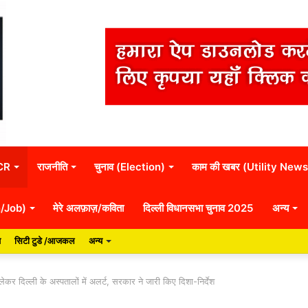
NCR
राजनीति
चुनाव (Election)
काम की खबर (Utility News
n/Job)
मेरे अलफ़ाज़/कविता
दिल्ली विधानसभा चुनाव 2025
अन्य
य
सिटी टुडे /आजकल
अन्य
र दिल्ली के अस्पतालों में अलर्ट, सरकार ने जारी किए दिशा-निर्देश