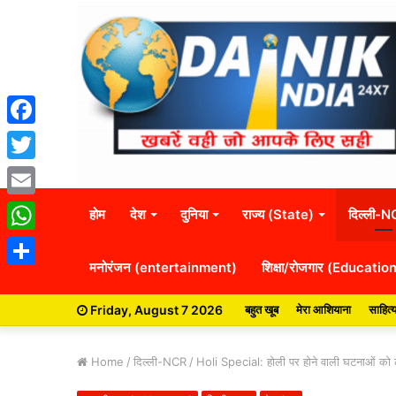
Facebook
Twitter
Email
होम
देश
दुनिया
राज्य (State)
दिल्ली-
WhatsApp
मनोरंजन (entertainment)
शिक्षा/रोजगार (Educatio
Share
Friday, August 7 2026
बहुत खूब
मेरा आशियाना
साहित्
Home
/
दिल्ली-NCR
/
Holi Special: होली पर होने वाली घटनाओं को लेक