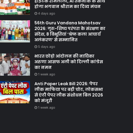
हाईटेक रामलीला, AI तकनीक के साथ
होगा भगवान श्रीराम का दिव्य मंचन
4 days ago
56th Guru Vandana Mahotsav
2026: गुरु-शिष्य परंपरा के संरक्षण का
संदेश, 8 विभूतियां ‘श्रेष्ठ कला आचार्य
अलंकरण’ से सम्मानित
5 days ago
भारत छोड़ो आंदोलन की नायिका
अरुणा आसफ अली को दिल्ली कांग्रेस
का नमन
1 week ago
Anti Paper Leak Bill 2026: पेपर
लीक माफिया पर बड़ी चोट, लोकसभा
से एंटी पेपर लीक संशोधन बिल 2026
को मंजूरी
1 week ago