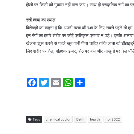
होली पर किसी को गुब्बारा नहीं मारा जाए। साथ ही प्राकृतिक रंगों का 
रखें त्वचा का ख्याल
विशेषज्ञों का कहना है कि अपनी त्वचा की रक्षा के लिए सबसे पहले तो हम
इन रंगों का हमारे शरीर पर कोई प्रतिकूल प्रभाव न पड़े। इसके अलावा
खेलना शुरू करने से पहले खूब पानी पीना चाहिए ताकि त्वचा को डीहाइड
लिए शरीर पर तेल, मॉइश्चराइजर, होंठ पर बाम और नाखूनों पर नेल पॉ
F
T
E
W
S
a
w
m
h
h
c
itt
ai
at
ar
e
er
l
s
e
b
A
Tags
chemical coulor
Delhi
health
holi2022
o
p