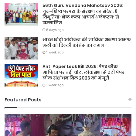
56th Guru Vandana Mahotsav 2026:
गुरु-शिष्य परंपरा के संरक्षण का संदेश, 8
विभूतियां ‘श्रेष्ठ कला आचार्य अलंकरण’ से
सम्मानित
6 days ago
भारत छोड़ो आंदोलन की नायिका अरुणा आसफ
अली को दिल्ली कांग्रेस का नमन
1 week ago
Anti Paper Leak Bill 2026: पेपर लीक
माफिया पर बड़ी चोट, लोकसभा से एंटी पेपर
लीक संशोधन बिल 2026 को मंजूरी
1 week ago
Featured Posts
Sawan
हर
2026:
घर
गुरु
तिर
पूर्णिमा
हर