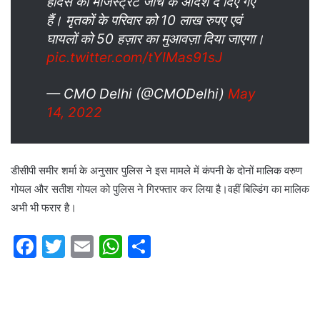
हादसे की मजिस्ट्रेट जाँच के आदेश दे दिए गए
हैं। मृतकों के परिवार को 10 लाख रुपए एवं
घायलों को 50 हज़ार का मुआवज़ा दिया जाएगा।
pic.twitter.com/tYIMas91sJ
— CMO Delhi (@CMODelhi)
May
14, 2022
डीसीपी समीर शर्मा के अनुसार पुलिस ने इस मामले में कंपनी के दोनों मालिक वरुण
गोयल और सतीश गोयल को पुलिस ने गिरफ्तार कर लिया है।वहीं बिल्डिंग का मालिक
अभी भी फरार है।
F
T
E
W
S
a
w
m
h
h
c
itt
ai
at
ar
e
er
l
s
e