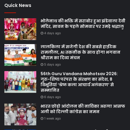
Quick News
भोलेनाथ की भक्ति में सराबोर हुआ झंडेवाला देवी
मंदिर, सावन के पहले सोमवार पर उमड़े श्रद्धालु
4 days ago
लालकिला में सजेगी देश की सबसे हाईटेक
रामलीला, AI तकनीक के साथ होगा भगवान
श्रीराम का दिव्य मंचन
5 days ago
56th Guru Vandana Mahotsav 2026:
गुरु-शिष्य परंपरा के संरक्षण का संदेश, 8
विभूतियां ‘श्रेष्ठ कला आचार्य अलंकरण’ से
सम्मानित
6 days ago
भारत छोड़ो आंदोलन की नायिका अरुणा आसफ
अली को दिल्ली कांग्रेस का नमन
1 week ago