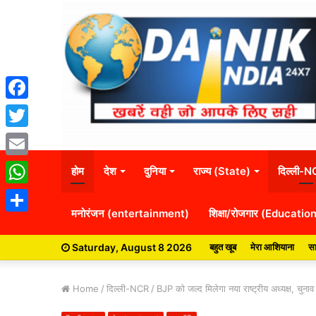
Facebook
Twitter
Email
होम
देश
दुनिया
राज्य (State)
दिल्ली-
WhatsApp
मनोरंजन (entertainment)
शिक्षा/रोजगार (Educatio
Share
Saturday, August 8 2026
बहुत खूब
मेरा आशियाना
सा
Home
/
दिल्ली-NCR
/
BJP को जल्द मिलेगा नया राष्ट्रीय अध्यक्ष, चुनाव