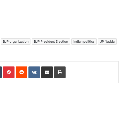
BJP organization
BJP President Election
indian politics
JP Nadda
In
Tumblr
Pinterest
Reddit
VKontakte
Share via Email
Print