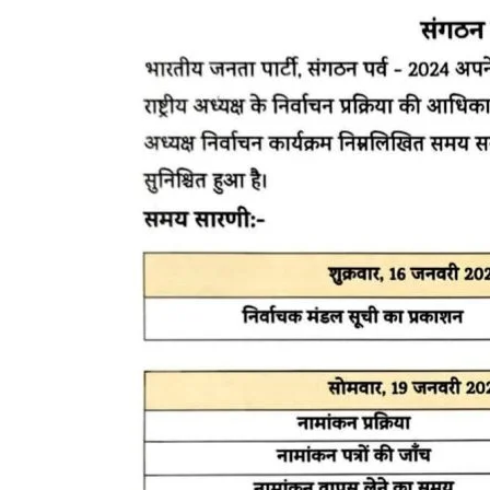
भारत
छोड़ो
आंदोलन
की
नायिका
अरुणा
आसफ
 की एकता का महाकुंभ
अली
1 week ago
ंकल्प यात्रा का भव्य
भारत छोड़ो आंदोलन की न
को
आसफ अली को दिल्ली कांग
दिल्ली
कांग्रेस
का
नमन