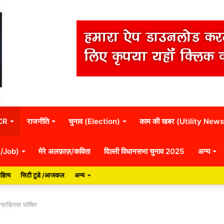
NCR
राजनीति
चुनाव (Election)
काम की खबर (Utility News
n/Job)
मेरे अलफ़ाज़/कविता
दिल्ली विधानसभा चुनाव 2025
अन्य
हित्य
सिटी टुडे /आजकल
अन्य
 प्रक्रिया घोषित