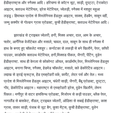
हेंडीक्राफ्ट्स और स्नैक्स आदि। हरियाणा से कॉटन सूट, साड़ी, दुपट्टा, टेराकोटा
आइटम, क्लाउथ मेटेरियल, ड्रेस मेटेरियल, ज्वेलड़ी, स्नैक्स में मशहूर महुआ
लड्डू। हिमाचल प्रदेश से मिस्लेनियस हेंडलुम आइटम, साक्स, हेंडबैग, साबुन वहीं,
जम्मु कश्मीर से गोल्डन ग्रास प्रोडक्ट, कुची हेंडीक्राफ्ट, क्लाउथ मेटेरियल आदि।
झारखंड से ट्राइबल ज्वेलरी, हनी, मिक्स अचार, दाल, आम के अचार,
फ्लोर, आर्गेनिक वेजीटेबल और मसाले, चावल, दाल, साबुन के साथ ही स्नैक्स में
हाथ के बनाए हुए चॉकलेट मशहूर। कर्नाटका से लकड़ी से बने खिलौने, पेपर, कॉफी
पाउडर, कार्डामॉम क्लाउथ मेटेरियल, हनी,मिक्सड पीकल, जैगरी, पेंटिंग, वुडेन
हेंडीक्राफ्ट. साथ ही केरला से कोकोनट ऑयल, कार्डामॉम,पेपर, मिस्लेनियस हेंडलुम
आइटम, बनाना चिप्स, स्नैक्स, हेडमेड चॉकलेट, मसाले, क्ले डेकोरेटिव आइटम।
लद्दाख से ड्राई फ्रूट्स, हेंड एमब्रोडरी वर्क, कार्पेट, लेदर पर्स और तेल। मध्य
प्रदेश से मिस्लेनियस हेंडलुम आइटम, चंधेरी साड़ी, जैगरी, बैंबू प्रोडक्ट, दुपट्टा,
गोंद, डेकोरेटिव आइटम। महाराष्ट्र से एमब्रोडरी ड्रेस, वुडेन खिलौने, लेमन
पिकल। मणीपुर से वाटर हायसिन्थ प्रोडक्ट, मिजोरम से कड़ी पाउडर, ब्लैक पेपर,
नागालैंड से बासकेट, सैंडल, ट्राइबल ज्वेलरी, ओडिशा से सबाई हेंडीक्राफ्ट, काश
ग्रास, तासर साड़ी, पंजाब से जूट बैग, कुशा मैट्स, कुची हेंडीक्राफ्ट, वुलेन