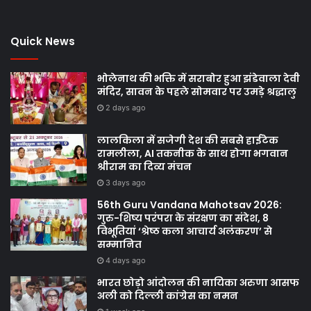
Quick News
भोलेनाथ की भक्ति में सराबोर हुआ झंडेवाला देवी
मंदिर, सावन के पहले सोमवार पर उमड़े श्रद्धालु
2 days ago
लालकिला में सजेगी देश की सबसे हाईटेक
रामलीला, AI तकनीक के साथ होगा भगवान
श्रीराम का दिव्य मंचन
3 days ago
56th Guru Vandana Mahotsav 2026:
गुरु-शिष्य परंपरा के संरक्षण का संदेश, 8
विभूतियां ‘श्रेष्ठ कला आचार्य अलंकरण’ से
सम्मानित
4 days ago
भारत छोड़ो आंदोलन की नायिका अरुणा आसफ
अली को दिल्ली कांग्रेस का नमन