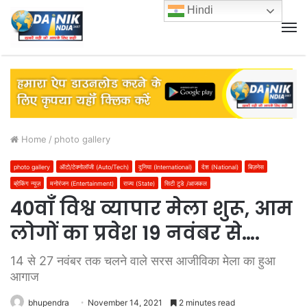
Hindi
M
Home
/
photo gallery
photo gallery
ऑटो/टेक्नोलॉजी (Auto/Tech)
दुनिया (International)
देश (National)
बिज़नेस
ब्रेकिंग न्यूज़
मनोरंजन (Entertainment)
राज्य (State)
सिटी टुडे /आजकल
40वाँ विश्व व्यापार मेला शुरू, आम
लोगों का प्रवेश 19 नवंबर से….
14 से 27 नवंबर तक चलने वाले सरस आजीविका मेला का हुआ
आगाज
bhupendra
November 14, 2021
2 minutes read