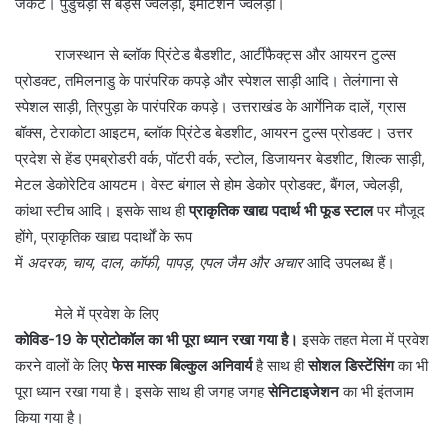
जैकट। पुडुचेड़ी से बेड्स ज्वेलड़ी, इमीटेशन ज्वेलड़ी।
राजस्थान से ब्लॉक प्रिंटेड बैडशीट, आर्टीफैक्ट्स और आयरन टुल्स
प्रोडक्ट, तमिलनाडु के पारंपरिक कपड़े और स्पेशल साड़ी आदि। तेलंगाना से
स्पेशल साड़ी, त्रिपुड़ा के पारंपरिक कपड़े। उत्तराखंड के आर्गेनिक दालें, ग्रास
बॉक्स, टेराकोटा आइटम, ब्लॉक प्रिंटेड बेडशीट, आयरन टुल्स प्रोडक्ट। उत्तर
प्रदेश से हेंड एमब्रोडरी वर्क, पॉटरी वर्क, स्टोल, डिजायनर बेडशीट, शिल्क साड़ी,
मेटल डेकोरेटिव आयटम। वेस्ट बंगाल से होम डेकोर प्रोडक्ट, बैंगल, ज्वेलड़ी,
कांथा स्टीच आदि। इसके साथ ही
प्राकृतिक
खाद्य
पदार्थ
भी
फूड
स्टाल
पर मौजूद
होंगे, प्राकृतिक खाद्य पदार्थों के रूप
में
अदरक,
चाय,
दाल
,
कॉफी,
पापड़,
एपल
जैम
और
अचार
आदि उपलब्ध हैं।
मेले में प्रवेश के लिए
कोविड-19
के
प्रोटोकॉल
का
भी
पूरा
ध्यान
रखा
गया
है।
इसके तहत मेला में प्रवेश
करने वालों के लिए
फेस
मास्क
बिल्कुल
अनिवार्य
है साथ ही
सोशल
डिस्टेंसिंग
का भी
पूरा ध्यान रखा गया है। इसके साथ ही जगह जगह
सेनिटाइजेशन
का भी इंतजाम
किया गया है।