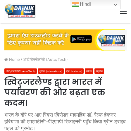
Hindi
M
Home
/
ऑटो/टेक्नोलॉजी (Auto/Tech)
ऑटो/टेक्नोलॉजी (Auto/Tech)
दुनिया (International)
देश (National)
पर्यटन
बिज़नेस
स्विट्जरलैण्ड द्वारा भारत में
पर्यावरण की ओर बढ़ता एक
कदम।
भारत के दौरे पर आए स्विस एंबेसेडर महामहिम डॉ. रैल्फ हेकनर
हरियाणा की एमएमटीसी-पीएएमपी रिफाइनरी पहुँच किया ग्रीन ड्राइव
पहल को प्रमोट।