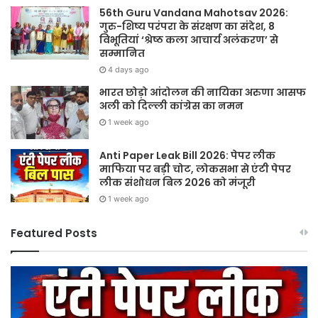
56th Guru Vandana Mahotsav 2026:
गुरु-शिष्य परंपरा के संरक्षण का संदेश, 8
विभूतियां ‘श्रेष्ठ कला आचार्य अलंकरण’ से
सम्मानित
4 days ago
भारत छोड़ो आंदोलन की नायिका अरुणा आसफ
अली को दिल्ली कांग्रेस का नमन
1 week ago
Anti Paper Leak Bill 2026: पेपर लीक
माफिया पर बड़ी चोट, लोकसभा से एंटी पेपर
लीक संशोधन बिल 2026 को मंजूरी
1 week ago
Featured Posts
Anti
S
Paper
20
Leak
गुरु
Bill
पूर्