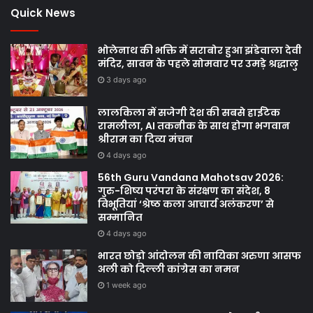
Quick News
भोलेनाथ की भक्ति में सराबोर हुआ झंडेवाला देवी
मंदिर, सावन के पहले सोमवार पर उमड़े श्रद्धालु
3 days ago
लालकिला में सजेगी देश की सबसे हाईटेक
रामलीला, AI तकनीक के साथ होगा भगवान
श्रीराम का दिव्य मंचन
4 days ago
56th Guru Vandana Mahotsav 2026:
गुरु-शिष्य परंपरा के संरक्षण का संदेश, 8
विभूतियां ‘श्रेष्ठ कला आचार्य अलंकरण’ से
सम्मानित
4 days ago
भारत छोड़ो आंदोलन की नायिका अरुणा आसफ
अली को दिल्ली कांग्रेस का नमन
1 week ago