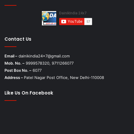
Contact Us
Email –
dainikindia24x7@gmail.com
Mob. No. –
9999578320, 9711266077
Post Box No. –
6077
Address –
Patel Nagar Post Office, New Delhi-110008
Like Us On Facebook