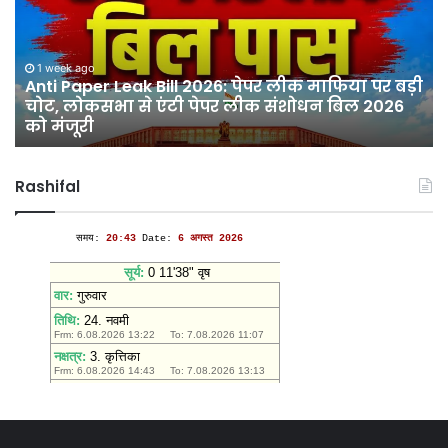
2026:
औ
पेपर
श्र
लीक
मा
1 week ago
माफिया
Anti Paper Leak Bill 2026: पेपर लीक माफिया पर बड़ी
के
चोट, लोकसभा से एंटी पेपर लीक संशोधन बिल 2026
पर
प्
को मंजूरी
बड़ी
दि
चोट,
झंड
लोकसभा
देवी
Rashifal
से
मंद
एंटी
में
पेपर
उमड
लीक
आस
संशोधन
बिल
2026
को
मंजूरी