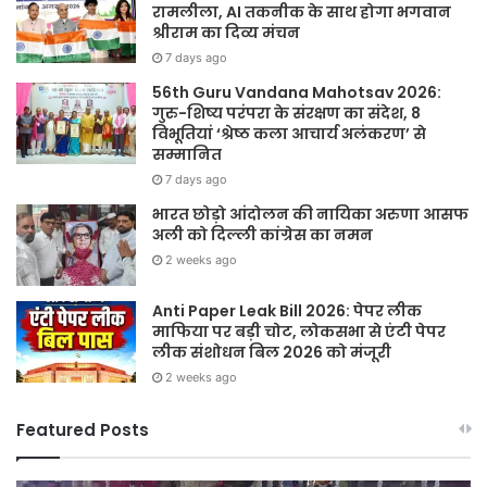
रामलीला, AI तकनीक के साथ होगा भगवान
श्रीराम का दिव्य मंचन
7 days ago
56th Guru Vandana Mahotsav 2026:
गुरु-शिष्य परंपरा के संरक्षण का संदेश, 8
विभूतियां ‘श्रेष्ठ कला आचार्य अलंकरण’ से
सम्मानित
7 days ago
भारत छोड़ो आंदोलन की नायिका अरुणा आसफ
अली को दिल्ली कांग्रेस का नमन
2 weeks ago
Anti Paper Leak Bill 2026: पेपर लीक
माफिया पर बड़ी चोट, लोकसभा से एंटी पेपर
लीक संशोधन बिल 2026 को मंजूरी
2 weeks ago
Featured Posts