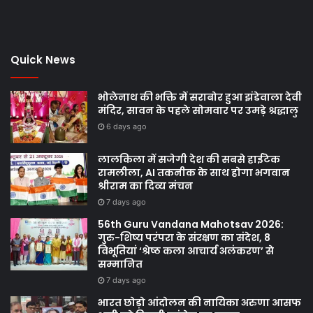
Quick News
भोलेनाथ की भक्ति में सराबोर हुआ झंडेवाला देवी
मंदिर, सावन के पहले सोमवार पर उमड़े श्रद्धालु
6 days ago
लालकिला में सजेगी देश की सबसे हाईटेक
रामलीला, AI तकनीक के साथ होगा भगवान
श्रीराम का दिव्य मंचन
7 days ago
56th Guru Vandana Mahotsav 2026:
गुरु-शिष्य परंपरा के संरक्षण का संदेश, 8
विभूतियां ‘श्रेष्ठ कला आचार्य अलंकरण’ से
सम्मानित
7 days ago
भारत छोड़ो आंदोलन की नायिका अरुणा आसफ