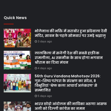
Quick News
भोलेनाथ की भक्ति में सराबोर हुआ झंडेवाला देवी
मंदिर, सावन के पहले सोमवार पर उमड़े श्रद्धालु
3 days ago
लालकिला में सजेगी देश की सबसे हाईटेक
रामलीला, AI तकनीक के साथ होगा भगवान
श्रीराम का दिव्य मंचन
4 days ago
56th Guru Vandana Mahotsav 2026:
गुरु-शिष्य परंपरा के संरक्षण का संदेश, 8
विभूतियां ‘श्रेष्ठ कला आचार्य अलंकरण’ से
सम्मानित
5 days ago
भारत छोड़ो आंदोलन की नायिका अरुणा आसफ
अली को दिल्ली कांग्रेस का नमन