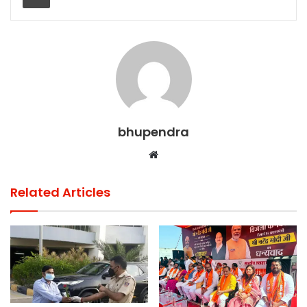
k
bhupendra
Website
Related Articles