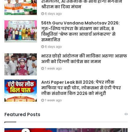
रामलीला, AI तकनीक के साथ होगा भगवान
श्रीराम का दिव्य मंचन
6 days ago
56th Guru Vandana Mahotsav 2026:
गुरु-शिष्य परंपरा के संरक्षण का संदेश, 8
विभूतियां ‘श्रेष्ठ कला आचार्य अलंकरण’ से
सम्मानित
6 days ago
भारत छोड़ो आंदोलन की नायिका अरुणा आसफ
अली को दिल्ली कांग्रेस का नमन
1 week ago
Anti Paper Leak Bill 2026: पेपर लीक
माफिया पर बड़ी चोट, लोकसभा से एंटी पेपर
लीक संशोधन बिल 2026 को मंजूरी
1 week ago
Featured Posts
Sawan
हर