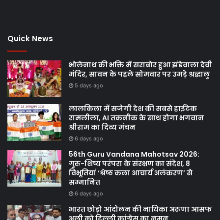
Quick News
भोलेनाथ की भक्ति में सराबोर हुआ झंडेवाला देवी
मंदिर, सावन के पहले सोमवार पर उमड़े श्रद्धालु
5 days ago
लालकिला में सजेगी देश की सबसे हाईटेक
रामलीला, AI तकनीक के साथ होगा भगवान
श्रीराम का दिव्य मंचन
6 days ago
56th Guru Vandana Mahotsav 2026:
गुरु-शिष्य परंपरा के संरक्षण का संदेश, 8
विभूतियां ‘श्रेष्ठ कला आचार्य अलंकरण’ से
सम्मानित
6 days ago
भारत छोड़ो आंदोलन की नायिका अरुणा आसफ
अली को दिल्ली कांग्रेस का नमन