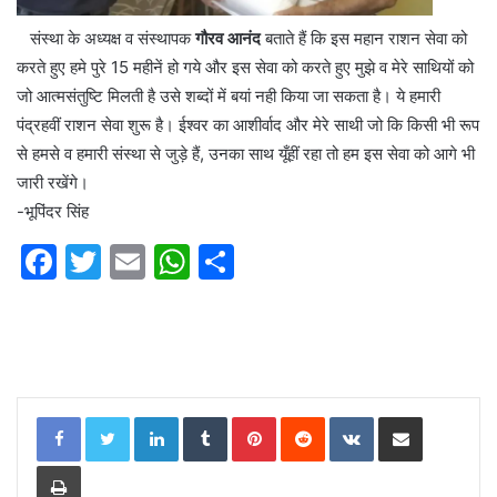
संस्था के अध्यक्ष व संस्थापक
गौरव आनंद
बताते हैं कि इस महान राशन सेवा को
करते हुए हमे पुरे 15 महीनें हो गये और इस सेवा को करते हुए मुझे व मेरे साथियों को
जो आत्मसंतुष्टि मिलती है उसे शब्दों में बयां नही किया जा सकता है। ये हमारी
पंद्रहवीं राशन सेवा शुरू है। ईश्वर का आशीर्वाद और मेरे साथी जो कि किसी भी रूप
से हमसे व हमारी संस्था से जुड़े हैं, उनका साथ यूँहीं रहा तो हम इस सेवा को आगे भी
जारी रखेंगे।
-भूपिंदर सिंह
F
T
E
W
S
a
w
m
h
h
c
itt
ai
at
ar
e
er
l
s
e
b
A
LinkedIn
Tumblr
Pinterest
Reddit
VKontakte
Share via Email
o
p
o
p
Print