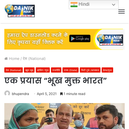
Hindi
M
Home
/
देश (National)
देश (National)
बहुत खूब
ब्रेकिंग न्यूज़
राजनीति
राज्य (State)
सिटी टुडे /आजकल
हेल्थ/फूड
एक प्रयास “भूख मुक्त भारत”
bhupendra
April 5, 2021
1 minute read